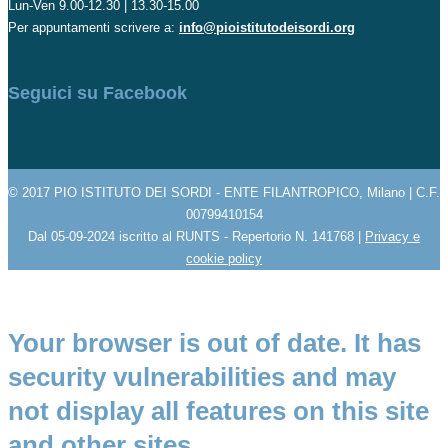
Lun-Ven 9.00-12.30 | 13.30-15.00
Per appuntamenti scrivere a:
info@pioistitutodeisordi.org
Seguici su Facebook
© 2017 PIO ISTITUTO DEI SORDI - ENTE FILANTROPICO, Milano | C.F.
00799410154
Dal 05-09-2024 iscritto al RUNTS - Repertorio N. 141768 |
Privacy e
cookie policy
Your browser is out of date. It has
security vulnerabilities and may
not display all features on this site
and other sites.