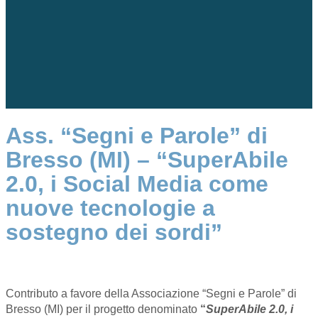
Ass. “Segni e Parole” di
Bresso (MI) – “SuperAbile
2.0, i Social Media come
nuove tecnologie a
sostegno dei sordi”
Contributo a favore della Associazione “Segni e Parole” di
Bresso (MI) per il progetto denominato
“
SuperAbile 2.0, i