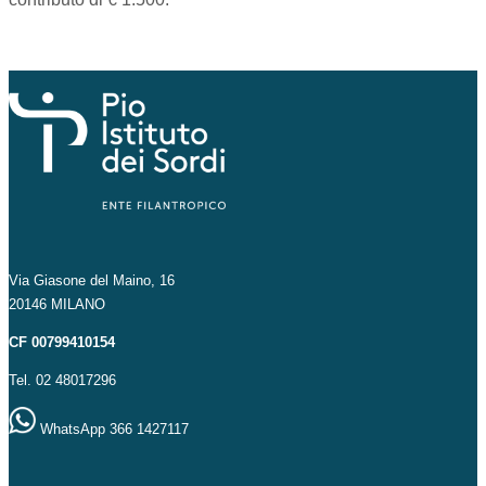
Via Giasone del Maino, 16
20146 MILANO
CF 00799410154
Tel. 02 48017296
WhatsApp 366 1427117