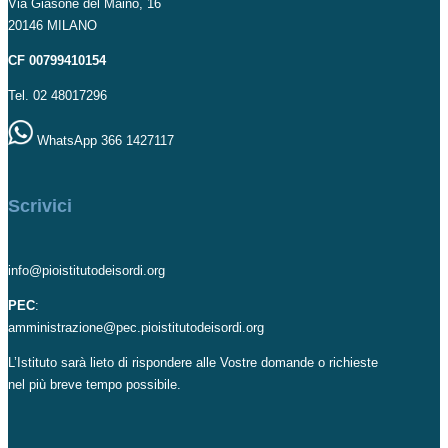
Via Giasone del Maino, 16
20146 MILANO
CF 00799410154
Tel. 02 48017296
WhatsApp 366 1427117
Scrivici
info@pioistitutodeisordi.org
PEC
:
amministrazione@pec.pioistitutodeisordi.org
L’Istituto sarà lieto di rispondere alle Vostre domande o richieste
nel più breve tempo possibile.