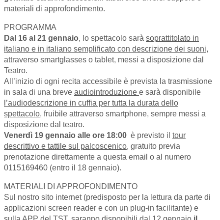
materiali di approfondimento.
PROGRAMMA
Dal 16 al 21 gennaio
, lo spettacolo sarà
soprattitolato in
italiano e in italiano semplificato con descrizione dei suoni
,
attraverso smartglasses o tablet, messi a disposizione dal
Teatro.
All’inizio di ogni recita accessibile è prevista la trasmissione
in sala di una breve
audiointroduzione
e sarà disponibile
l’audiodescrizione in cuffia per tutta la durata dello
spettacolo
, fruibile attraverso smartphone, sempre messi a
disposizione dal teatro.
Venerdì 19 gennaio alle ore 18:00
è previsto il
tour
descrittivo e tattile sul palcoscenico
, gratuito previa
prenotazione direttamente a questa email o al numero
0115169460 (entro il 18 gennaio).
MATERIALI DI APPROFONDIMENTO
Sul nostro sito internet (predisposto per la lettura da parte di
applicazioni screen reader e con un plug-in facilitante) e
sulla APP del TST, saranno disponibili dal 12 gennaio
il