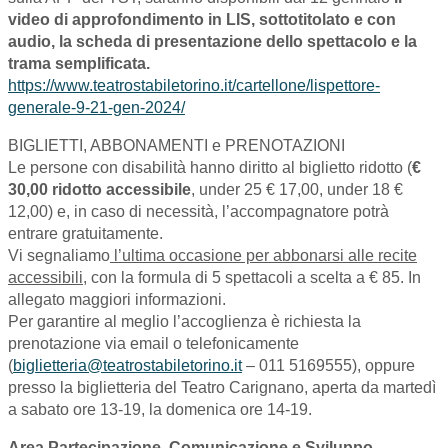
video di approfondimento in LIS, sottotitolato e con
audio, la scheda di presentazione dello spettacolo e la
trama semplificata.
https://www.teatrostabiletorino.it/cartellone/lispettore-
generale-9-21-gen-2024/
BIGLIETTI, ABBONAMENTI e PRENOTAZIONI
Le persone con disabilità hanno diritto al biglietto ridotto (
€
30,00 ridotto accessibile
, under 25 € 17,00, under 18 €
12,00) e, in caso di necessità, l’accompagnatore potrà
entrare gratuitamente.
Vi segnaliamo
l’ultima occasione per abbonarsi alle recite
accessibili
, con la formula di 5 spettacoli a scelta a € 85. In
allegato maggiori informazioni.
Per garantire al meglio l’accoglienza è richiesta la
prenotazione via email o telefonicamente
(
biglietteria@teatrostabiletorino.it
– 011 5169555), oppure
presso la biglietteria del Teatro Carignano, aperta da martedì
a sabato ore 13-19, la domenica ore 14-19.
Area Partecipazione, Comunicazione e Sviluppo