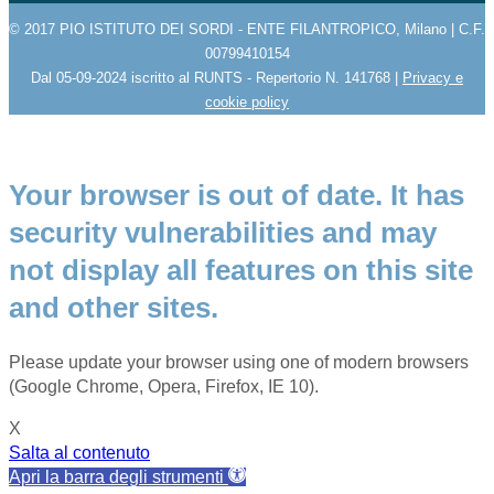
© 2017 PIO ISTITUTO DEI SORDI - ENTE FILANTROPICO, Milano | C.F.
00799410154
Dal 05-09-2024 iscritto al RUNTS - Repertorio N. 141768 |
Privacy e
cookie policy
Your browser is out of date. It has
security vulnerabilities and may
not display all features on this site
and other sites.
Please update your browser using one of modern browsers
(Google Chrome, Opera, Firefox, IE 10).
X
Salta al contenuto
Apri la barra degli strumenti