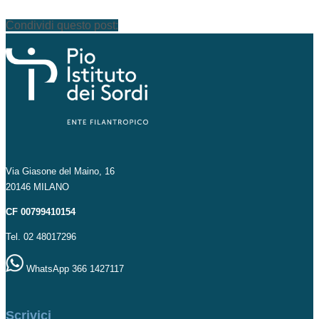
Condividi questo post:
Via Giasone del Maino, 16
20146 MILANO
CF 00799410154
Tel. 02 48017296
WhatsApp 366 1427117
Scrivici