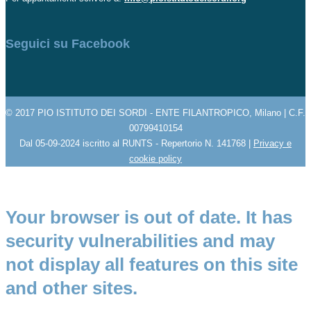
Seguici su Facebook
© 2017 PIO ISTITUTO DEI SORDI - ENTE FILANTROPICO, Milano | C.F.
00799410154
Dal 05-09-2024 iscritto al RUNTS - Repertorio N. 141768 |
Privacy e
cookie policy
Your browser is out of date. It has
security vulnerabilities and may
not display all features on this site
and other sites.