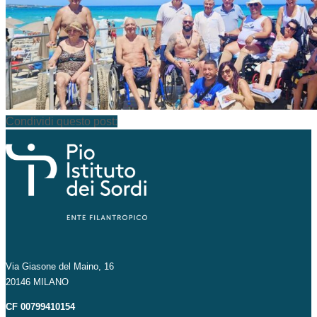
Condividi questo post:
Via Giasone del Maino, 16
20146 MILANO
CF 00799410154