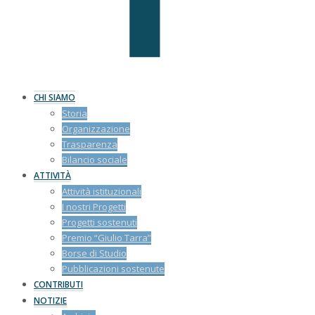
CHI SIAMO
Storia
Organizzazione
Trasparenza
Bilancio sociale
ATTIVITÀ
Attività istituzionali
I nostri Progetti
Progetti sostenuti
Premio “Giulio Tarra”
Borse di Studio
Pubblicazioni sostenute
CONTRIBUTI
NOTIZIE