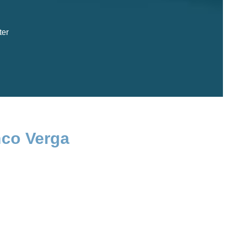
ter
nco Verga