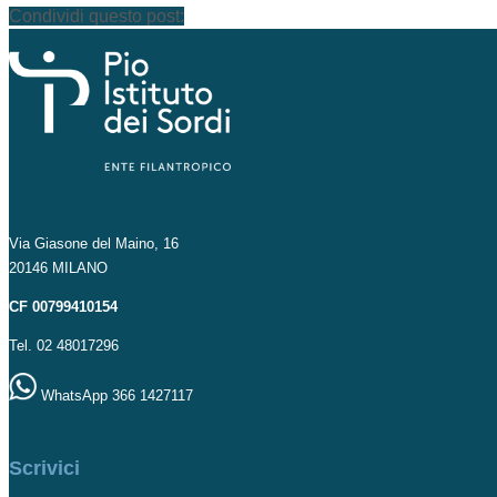
Condividi questo post:
Via Giasone del Maino, 16
20146 MILANO
CF 00799410154
Tel. 02 48017296
WhatsApp 366 1427117
Scrivici