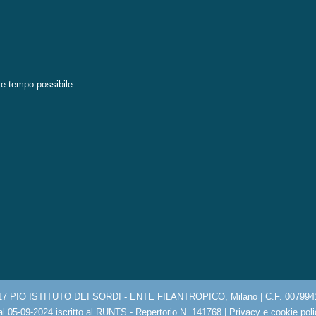
eve tempo possibile.
17 PIO ISTITUTO DEI SORDI - ENTE FILANTROPICO, Milano | C.F. 007994
l 05-09-2024 iscritto al RUNTS - Repertorio N. 141768 |
Privacy e cookie pol