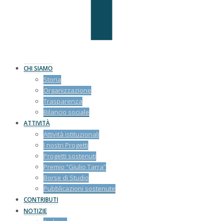
CHI SIAMO
Storia
Organizzazione
Trasparenza
Bilancio sociale
ATTIVITÀ
Attività istituzionali
I nostri Progetti
Progetti sostenuti
Premio “Giulio Tarra”
Borse di Studio
Pubblicazioni sostenute
CONTRIBUTI
NOTIZIE