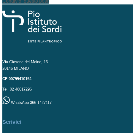
Condividi questo post:
Via Giasone del Maino, 16
20146 MILANO
CF 00799410154
Tel. 02 48017296
WhatsApp 366 1427117
Scrivici