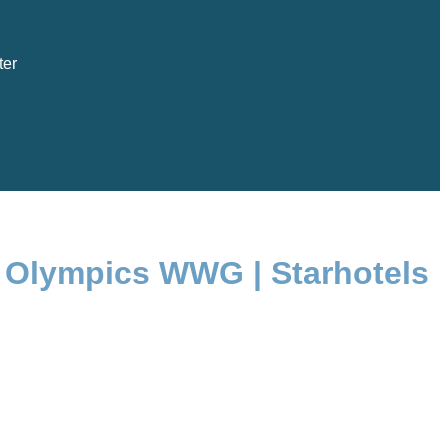
ter
l Olympics WWG | Starhotels