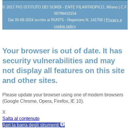
© 2017 PIO ISTITUTO DEI SORDI - ENTE FILANTROPICO, Milano | C.F.
00799410154
Dal 05-09-2024 iscritto al RUNTS - Repertorio N. 141768 |
Privacy e
cookie policy
Your browser is out of date. It has
security vulnerabilities and may
not display all features on this site
and other sites.
Please update your browser using one of modern browsers
(Google Chrome, Opera, Firefox, IE 10).
X
Salta al contenuto
Apri la barra degli strumenti