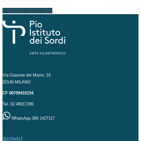
Condividi questo post:
Via Giasone del Maino, 16
20146 MILANO
CF 00799410154
Tel. 02 48017296
WhatsApp 366 1427117
Scrivici