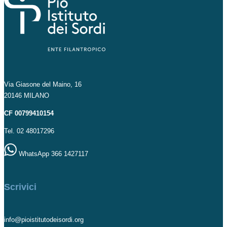
Via Giasone del Maino, 16
20146 MILANO
CF 00799410154
Tel. 02 48017296
WhatsApp 366 1427117
Scrivici
info@pioistitutodeisordi.org