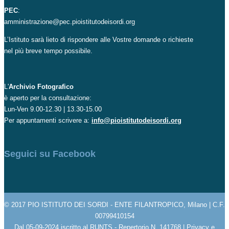
PEC
:
amministrazione@pec.pioistitutodeisordi.org
L’Istituto sarà lieto di rispondere alle Vostre domande o richieste
nel più breve tempo possibile.
L'
Archivio Fotografico
è aperto per la consultazione:
Lun-Ven 9.00-12.30 | 13.30-15.00
Per appuntamenti scrivere a:
info@pioistitutodeisordi.org
Seguici su Facebook
© 2017 PIO ISTITUTO DEI SORDI - ENTE FILANTROPICO, Milano | C.F.
00799410154
Dal 05-09-2024 iscritto al RUNTS - Repertorio N. 141768 |
Privacy e