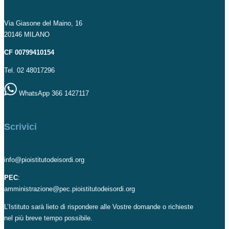
Via Giasone del Maino, 16
20146 MILANO
CF 00799410154
Tel. 02 48017296
WhatsApp 366 1427117
Scrivici
info@pioistitutodeisordi.org
PEC
:
amministrazione@pec.pioistitutodeisordi.org
L’Istituto sarà lieto di rispondere alle Vostre domande o richieste
nel più breve tempo possibile.