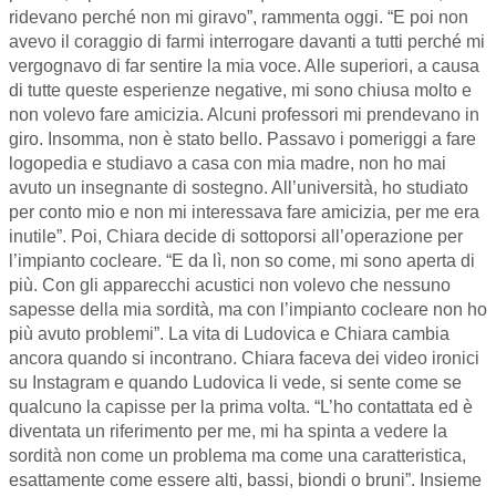
ridevano perché non mi giravo”, rammenta oggi. “E poi non
avevo il coraggio di farmi interrogare davanti a tutti perché mi
vergognavo di far sentire la mia voce. Alle superiori, a causa
di tutte queste esperienze negative, mi sono chiusa molto e
non volevo fare amicizia. Alcuni professori mi prendevano in
giro. Insomma, non è stato bello. Passavo i pomeriggi a fare
logopedia e studiavo a casa con mia madre, non ho mai
avuto un insegnante di sostegno. All’università, ho studiato
per conto mio e non mi interessava fare amicizia, per me era
inutile”. Poi, Chiara decide di sottoporsi all’operazione per
l’impianto cocleare. “E da lì, non so come, mi sono aperta di
più. Con gli apparecchi acustici non volevo che nessuno
sapesse della mia sordità, ma con l’impianto cocleare non ho
più avuto problemi”. La vita di Ludovica e Chiara cambia
ancora quando si incontrano. Chiara faceva dei video ironici
su Instagram e quando Ludovica li vede, si sente come se
qualcuno la capisse per la prima volta. “L’ho contattata ed è
diventata un riferimento per me, mi ha spinta a vedere la
sordità non come un problema ma come una caratteristica,
esattamente come essere alti, bassi, biondi o bruni”. Insieme