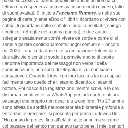
passo successivo, hanno pubblicato anche un libro la cui
lettura è un’esperienza immersiva in un mondo diverso, fatto
di suoni ovattati. Si intitola
Facciamo Rumore
, e nelle sue
pagine di carta (niente eBook: “i libri ti ricordano di vivere con
calma, ti guardano dallo scaffale e puoi consultarli”, spiega
l’editrice TrèFoglie nella prima pagina) le due autrici
spiegano esattamente com’è vivere da sorde e come ci si
sente a gestire quotidianamente luoghi comuni e – ancora,
nel 2024 – una certa dose di discriminazione. Intervistare
due attiviste e scrittrici sorde ti permette anche di capire
l’enorme importanza dei messaggi non verbali della
comunicazione, una sorta di telepatia di cui non siamo
consapevoli. Quando ti trovi con loro faccia a faccia capisci
facilmente tutto quello che ti stanno dicendo, ci scambi
battute. Poi riascolti la registrazione mentre scrivi, e le devi
disturbare venti volte su WhatsApp per farti ripetere alcuni
passaggi che proprio non riesci più a cogliere. “Ho 27 anni e
sono affetta da sordità neurosensoriale bilaterale profonda a
entrambe le orecchie”, si presenta per prima Ludovica Billi.
“Ho portato le protesi fino all’età di sette anni, ma siccome
col passare del tempo non parlavo tanto bene, i miei genitori