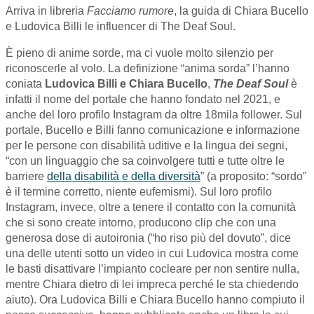
Arriva in libreria
Facciamo rumore
, la guida di Chiara Bucello
e Ludovica Billi le influencer di The Deaf Soul.
È pieno di anime sorde, ma ci vuole molto silenzio per
riconoscerle al volo. La definizione “anima sorda” l’hanno
coniata
Ludovica Billi e Chiara Bucello
,
The Deaf Soul
è
infatti il nome del portale che hanno fondato nel 2021, e
anche del loro profilo Instagram da oltre 18mila follower. Sul
portale, Bucello e Billi fanno comunicazione e informazione
per le persone con disabilità uditive e la lingua dei segni,
“con un linguaggio che sa coinvolgere tutti e tutte oltre le
barriere
della disabilità e della diversità
” (a proposito: “sordo”
è il termine corretto, niente eufemismi). Sul loro profilo
Instagram, invece, oltre a tenere il contatto con la comunità
che si sono create intorno, producono clip che con una
generosa dose di autoironia (“ho riso più del dovuto”, dice
una delle utenti sotto un video in cui Ludovica mostra come
le basti disattivare l’impianto cocleare per non sentire nulla,
mentre Chiara dietro di lei impreca perché le sta chiedendo
aiuto). Ora Ludovica Billi e Chiara Bucello hanno compiuto il