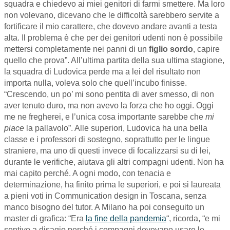
squadra e chiedevo ai miei genitori di farmi smettere. Ma loro
non volevano, dicevano che le difficoltà sarebbero servite a
fortificare il mio carattere, che dovevo andare avanti a testa
alta. Il problema è che per dei genitori udenti non è possibile
mettersi completamente nei panni di un
figlio sordo
, capire
quello che prova”. All’ultima partita della sua ultima stagione,
la squadra di Ludovica perde ma a lei del risultato non
importa nulla, voleva solo che quell’incubo finisse.
“Crescendo, un po’ mi sono pentita di aver smesso, di non
aver tenuto duro, ma non avevo la forza che ho oggi. Oggi
me ne fregherei, e l’unica cosa importante sarebbe che
mi
piace
la pallavolo”. Alle superiori, Ludovica ha una bella
classe e i professori di sostegno, soprattutto per le lingue
straniere, ma uno di questi invece di focalizzarsi su di lei,
durante le verifiche, aiutava gli altri compagni udenti. Non ha
mai capito perché. A ogni modo, con tenacia e
determinazione, ha finito prima le superiori, e poi si laureata
a pieni voti in Communication design in Toscana, senza
manco bisogno del tutor. A Milano ha poi conseguito un
master di grafica: “Era
la fine della pandemia
“, ricorda, “e mi
sentivo a disagio perché i compagni dovevano usare le