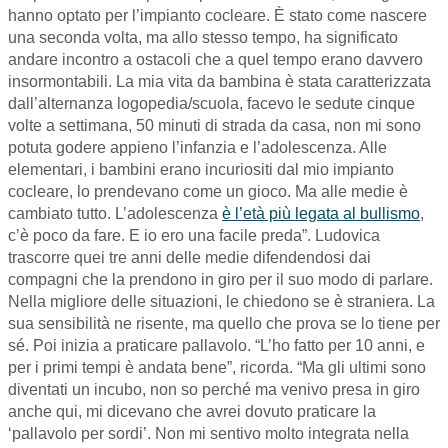
hanno optato per l’impianto cocleare. È stato come nascere
una seconda volta, ma allo stesso tempo, ha significato
andare incontro a ostacoli che a quel tempo erano davvero
insormontabili. La mia vita da bambina è stata caratterizzata
dall’alternanza logopedia/scuola, facevo le sedute cinque
volte a settimana, 50 minuti di strada da casa, non mi sono
potuta godere appieno l’infanzia e l’adolescenza. Alle
elementari, i bambini erano incuriositi dal mio impianto
cocleare, lo prendevano come un gioco. Ma alle medie è
cambiato tutto. L’adolescenza
è l’età più legata al bullismo
,
c’è poco da fare. E io ero una facile preda”. Ludovica
trascorre quei tre anni delle medie difendendosi dai
compagni che la prendono in giro per il suo modo di parlare.
Nella migliore delle situazioni, le chiedono se è straniera. La
sua sensibilità ne risente, ma quello che prova se lo tiene per
sé. Poi inizia a praticare pallavolo. “L’ho fatto per 10 anni, e
per i primi tempi è andata bene”, ricorda. “Ma gli ultimi sono
diventati un incubo, non so perché ma venivo presa in giro
anche qui, mi dicevano che avrei dovuto praticare la
‘pallavolo per sordi’. Non mi sentivo molto integrata nella