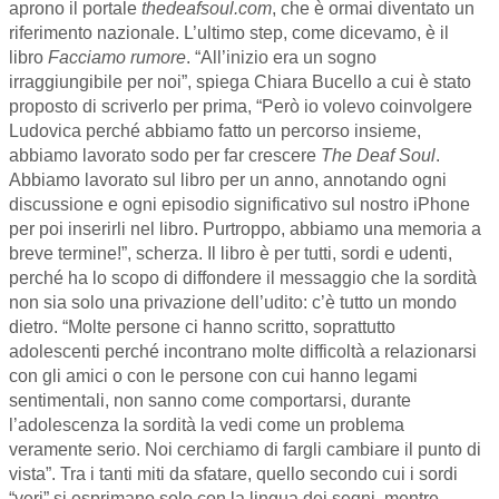
aprono il portale
thedeafsoul.com
, che è ormai diventato un
riferimento nazionale. L’ultimo step, come dicevamo, è il
libro
Facciamo rumore
. “All’inizio era un sogno
irraggiungibile per noi”, spiega Chiara Bucello a cui è stato
proposto di scriverlo per prima, “Però io volevo coinvolgere
Ludovica perché abbiamo fatto un percorso insieme,
abbiamo lavorato sodo per far crescere
The Deaf Soul
.
Abbiamo lavorato sul libro per un anno, annotando ogni
discussione e ogni episodio significativo sul nostro iPhone
per poi inserirli nel libro. Purtroppo, abbiamo una memoria a
breve termine!”, scherza. Il libro è per tutti, sordi e udenti,
perché ha lo scopo di diffondere il messaggio che la sordità
non sia solo una privazione dell’udito: c’è tutto un mondo
dietro. “Molte persone ci hanno scritto, soprattutto
adolescenti perché incontrano molte difficoltà a relazionarsi
con gli amici o con le persone con cui hanno legami
sentimentali, non sanno come comportarsi, durante
l’adolescenza la sordità la vedi come un problema
veramente serio. Noi cerchiamo di fargli cambiare il punto di
vista”. Tra i tanti miti da sfatare, quello secondo cui i sordi
“veri” si esprimano solo con la lingua dei segni, mentre