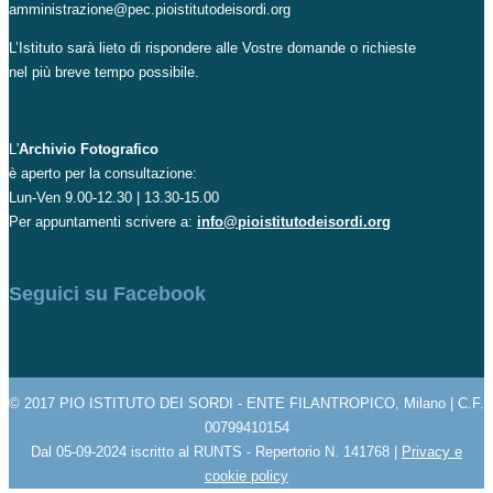
amministrazione@pec.pioistitutodeisordi.org
L’Istituto sarà lieto di rispondere alle Vostre domande o richieste
nel più breve tempo possibile.
L'
Archivio Fotografico
è aperto per la consultazione:
Lun-Ven 9.00-12.30 | 13.30-15.00
Per appuntamenti scrivere a:
info@pioistitutodeisordi.org
Seguici su Facebook
© 2017 PIO ISTITUTO DEI SORDI - ENTE FILANTROPICO, Milano | C.F.
00799410154
Dal 05-09-2024 iscritto al RUNTS - Repertorio N. 141768 |
Privacy e
cookie policy