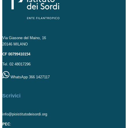
Via Giasone del Maino, 16
20146 MILANO
CF 00799410154
Tel. 02 48017296
WhatsApp 366 1427117
Scrivici
info@pioistitutodeisordi.org
PEC
: