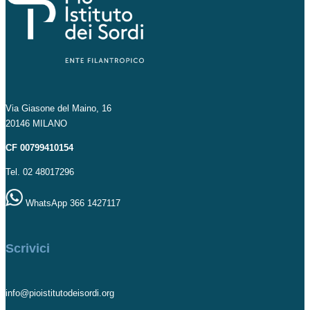
Via Giasone del Maino, 16
20146 MILANO
CF 00799410154
Tel. 02 48017296
WhatsApp 366 1427117
Scrivici
info@pioistitutodeisordi.org