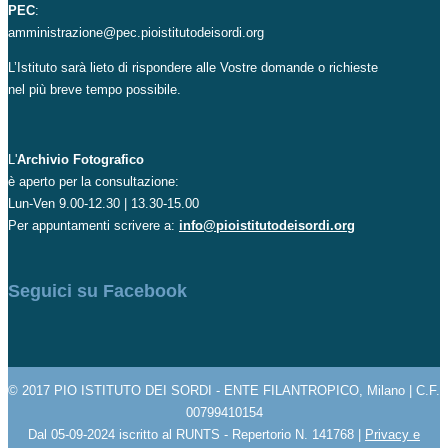
PEC
:
amministrazione@pec.pioistitutodeisordi.org
L’Istituto sarà lieto di rispondere alle Vostre domande o richieste
nel più breve tempo possibile.
L'
Archivio Fotografico
è aperto per la consultazione:
Lun-Ven 9.00-12.30 | 13.30-15.00
Per appuntamenti scrivere a:
info@pioistitutodeisordi.org
Seguici su Facebook
© 2017 PIO ISTITUTO DEI SORDI - ENTE FILANTROPICO, Milano | C.F.
00799410154
Dal 05-09-2024 iscritto al RUNTS - Repertorio N. 141768 |
Privacy e