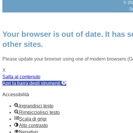
© 20
Da
Your browser is out of date. It has s
other sites.
Please update your browser using one of modern browsers (Go
X
Salta al contenuto
Apri la barra degli strumenti
Accessibilità
Ingrandisci testo
Rimpicciolisci testo
Scala di grigi
Alto contrasto
Negativo