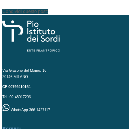
Condividi questo post:
Via Giasone del Maino, 16
20146 MILANO
CF 00799410154
Tel. 02 48017296
WhatsApp 366 1427117
Scrivici