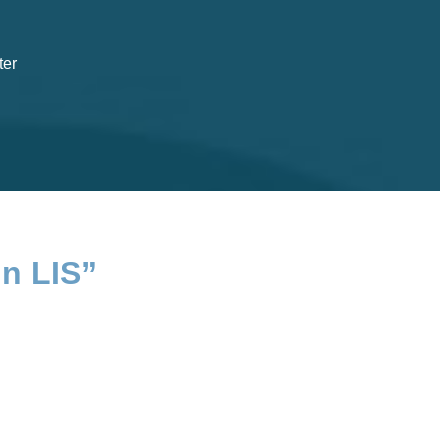
ter
in LIS”