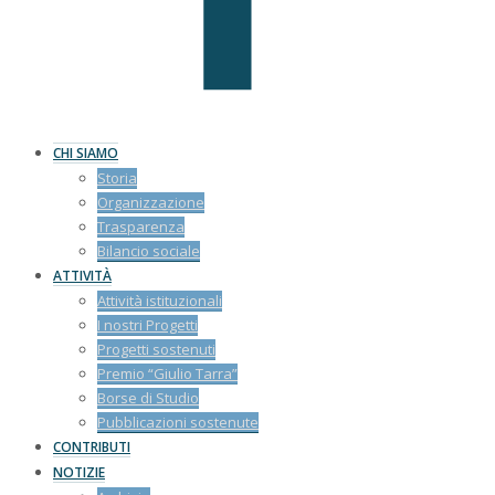
CHI SIAMO
Storia
Organizzazione
Trasparenza
Bilancio sociale
ATTIVITÀ
Attività istituzionali
I nostri Progetti
Progetti sostenuti
Premio “Giulio Tarra”
Borse di Studio
Pubblicazioni sostenute
CONTRIBUTI
NOTIZIE