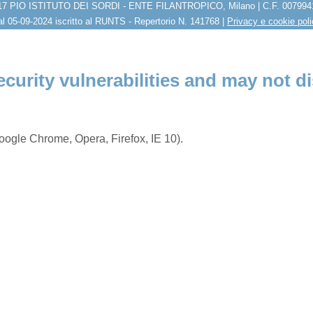
17 PIO ISTITUTO DEI SORDI - ENTE FILANTROPICO, Milano | C.F. 007994
l 05-09-2024 iscritto al RUNTS - Repertorio N. 141768 |
Privacy e cookie pol
ecurity vulnerabilities and may not di
ogle Chrome, Opera, Firefox, IE 10).