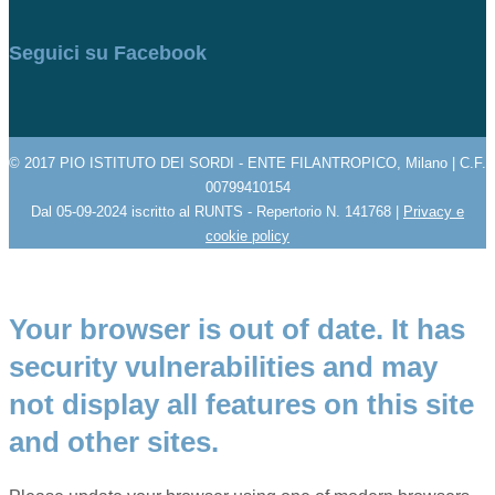
Seguici su Facebook
© 2017 PIO ISTITUTO DEI SORDI - ENTE FILANTROPICO, Milano | C.F.
00799410154
Dal 05-09-2024 iscritto al RUNTS - Repertorio N. 141768 |
Privacy e
cookie policy
Your browser is out of date. It has
security vulnerabilities and may
not display all features on this site
and other sites.