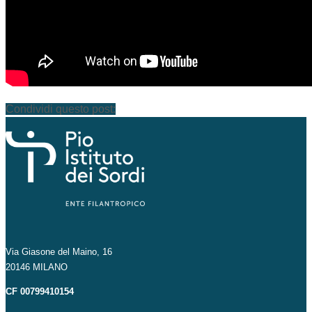
Condividi questo post:
Via Giasone del Maino, 16
20146 MILANO
CF 00799410154