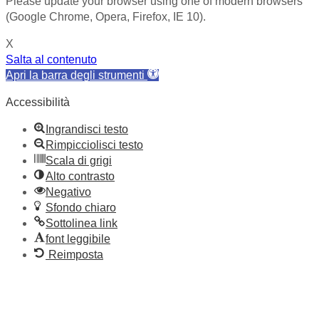
Please update your browser using one of modern browsers
(Google Chrome, Opera, Firefox, IE 10).
X
Salta al contenuto
Apri la barra degli strumenti
Accessibilità
Ingrandisci testo
Rimpicciolisci testo
Scala di grigi
Alto contrasto
Negativo
Sfondo chiaro
Sottolinea link
font leggibile
Reimposta