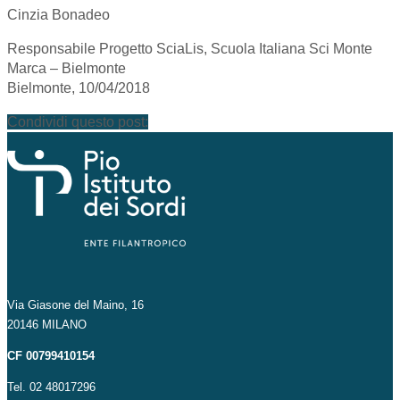
Cinzia Bonadeo
Responsabile Progetto SciaLis, Scuola Italiana Sci Monte
Marca – Bielmonte
Bielmonte, 10/04/2018
Condividi questo post:
Via Giasone del Maino, 16
20146 MILANO
CF 00799410154
Tel. 02 48017296