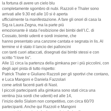
la fortuna di avere un cielo blu
completamente sgombro di nubi. Razzoli e Thaler sono
arrivati alle 9.30 ed alle 10 si è aperta
ufficialmente la manifestazione. A fare gli onori di casa la
Sig.ra Laura Zegna, ma la parte più
emozionante è stata l’esibizione dei bimbi dell’I.C. di
Cossato, bimbi udenti e sordi insieme, che
hanno presentato una canzone cantata e segnata in lis. Al
termine vi è stato il lancio dei palloncini
con tanti cuori attaccati, disegnati dai bimbi stessi e con
scritto “I love lis”.
Alle 11 circa la partenza della gimkana per i più piccolini, con
degli apri pista di tutto rispetto:
Patrick Thaler e Giuliano Razzoli per gli sportivi che contano,
e Luca Mangoni e Daniela Fazzolari
come artisti facenti parti di Nast.
I piccoli partecipanti alla gimkana sono stati circa una
ventina (sia sordi che udenti) ed alle 14,
l’inizio dello Slalom non competitivo, con circa 60/70
partecipanti. Anche qui Razzoli e Mangoni