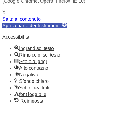
(Google Chrome, Opera, Firefox, IE 10).
X
Salta al contenuto
Apri la barra degli strumenti
Accessibilità
Ingrandisci testo
Rimpicciolisci testo
Scala di grigi
Alto contrasto
Negativo
Sfondo chiaro
Sottolinea link
font leggibile
Reimposta