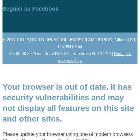
Seguici su Facebook
© 2017 PIO ISTITUTO DEI SORDI - ENTE FILANTROPICO, Milano | C.F.
00799410154
Dal 05-09-2024 iscritto al RUNTS - Repertorio N. 141768 |
Privacy e
cookie policy
Your browser is out of date. It has
security vulnerabilities and may
not display all features on this site
and other sites.
Please update your browser using one of modern browsers