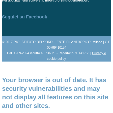
Per appuntamenti scrivere a:
info@pioistitutodeisordi.org
Seguici su Facebook
© 2017 PIO ISTITUTO DEI SORDI - ENTE FILANTROPICO, Milano | C.F.
00799410154
Dal 05-09-2024 iscritto al RUNTS - Repertorio N. 141768 |
Privacy e
cookie policy
Your browser is out of date. It has
security vulnerabilities and may
not display all features on this site
and other sites.