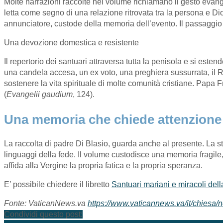
Molte narrazioni raccolte nel volume richiamano il gesto evang
letta come segno di una relazione ritrovata tra la persona e Dio.
annunciatore, custode della memoria dell’evento. Il passaggio d
Una devozione domestica e resistente
Il repertorio dei santuari attraversa tutta la penisola e si esten
una candela accesa, un ex voto, una preghiera sussurrata, il R
sostenere la vita spirituale di molte comunità cristiane. Papa
(
Evangelii gaudium
, 124).
Una memoria che chiede attenzione
La raccolta di padre Di Blasio, guarda anche al presente. La st
linguaggi della fede. Il volume custodisce una memoria fragile, 
affida alla Vergine la propria fatica e la propria speranza.
E’ possibile chiedere il libretto
Santuari mariani e miracoli della
Fonte: VaticanNews.va
https://www.vaticannews.va/it/chiesa/n
Condividi questo post: