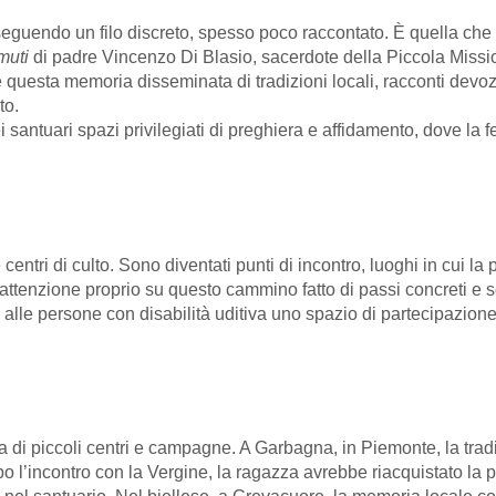
seguendo un filo discreto, spesso poco raccontato. È quella che l
 muti
di padre Vincenzo Di Blasio, sacerdote della Piccola Missio
lie questa memoria disseminata di tradizioni locali, racconti devoz
to.
i santuari spazi privilegiati di preghiera e affidamento, dove la f
 centri di culto. Sono diventati punti di incontro, luoghi in cui l
 l’attenzione proprio su questo cammino fatto di passi concreti e 
 alle persone con disabilità uditiva uno spazio di partecipazione
 di piccoli centri e campagne. A Garbagna, in Piemonte, la trad
l’incontro con la Vergine, la ragazza avrebbe riacquistato la pa