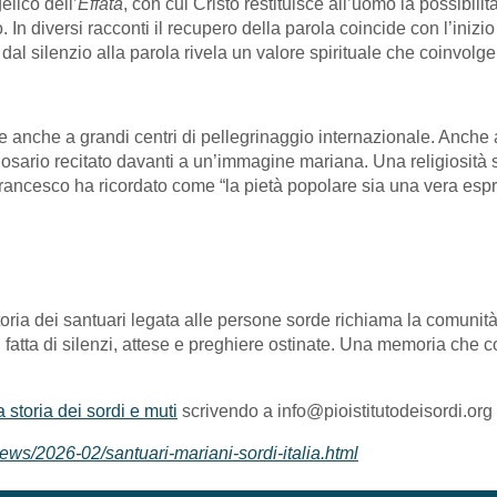
elico dell’
Effatà
, con cui Cristo restituisce all’uomo la possibil
 In diversi racconti il recupero della parola coincide con l’inizi
al silenzio alla parola rivela un valore spirituale che coinvolge
de anche a grandi centri di pellegrinaggio internazionale. Anche a 
osario recitato davanti a un’immagine mariana. Una religiosità 
 Francesco ha ricordato come “la pietà popolare sia una vera es
oria dei santuari legata alle persone sorde richiama la comunità 
fatta di silenzi, attese e preghiere ostinate. Una memoria che co
 storia dei sordi e muti
scrivendo a info@pioistitutodeisordi.org
ews/2026-02/santuari-mariani-sordi-italia.html