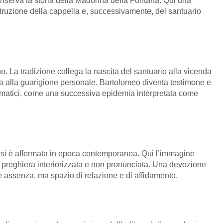
onserva la storia della Madonna della Fontana. Qui una
truzione della cappella e, successivamente, del santuario
o. La tradizione collega la nascita del santuario alla vicenda
a alla guarigione personale. Bartolomeo diventa testimone e
ammatici, come una successiva epidemia interpretata come
io si è affermata in epoca contemporanea. Qui l’immagine
a preghiera interiorizzata e non pronunciata. Una devozione
 è assenza, ma spazio di relazione e di affidamento.