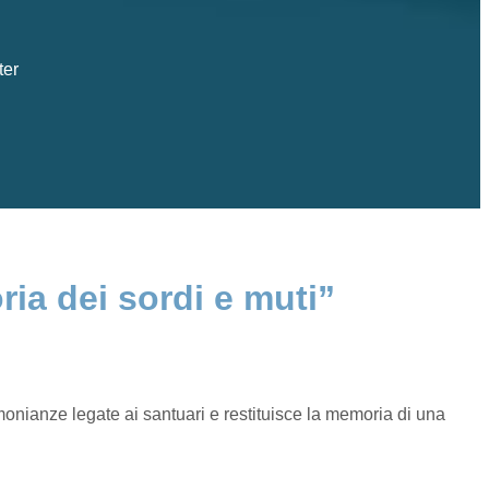
ter
ria dei sordi e muti”
timonianze legate ai santuari e restituisce la memoria di una