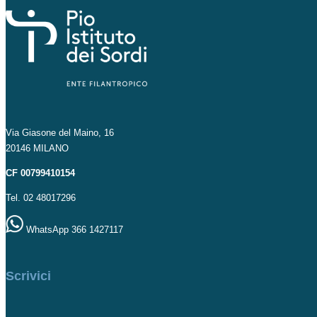
Via Giasone del Maino, 16
20146 MILANO
CF 00799410154
Tel. 02 48017296
WhatsApp 366 1427117
Scrivici