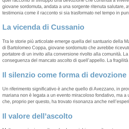
quel racconto si sviluppò una devozione che continua a vivere
giovane sordomuta, andata a una sorgente ritenuta salutare, a
testimonia come il racconto si sia trasformato nel tempo in punt
La vicenda di Cussanio
Tra le storie più articolate emerge quella del santuario della 
di Bartolomeo Coppa, giovane sordomuto che avrebbe ricevuto l
portatore di un invito alla conversione rivolto alla comunità
conseguenza del mancato ascolto di quell’appello. La fragilità i
Il silenzio come forma di devozione
Un riferimento significativo è anche quello di Avezzano, in p
mariana non è legata a un evento miracoloso fondativo, ma a un
che, proprio per questo, ha trovato risonanza anche nell’esperi
Il valore dell’ascolto