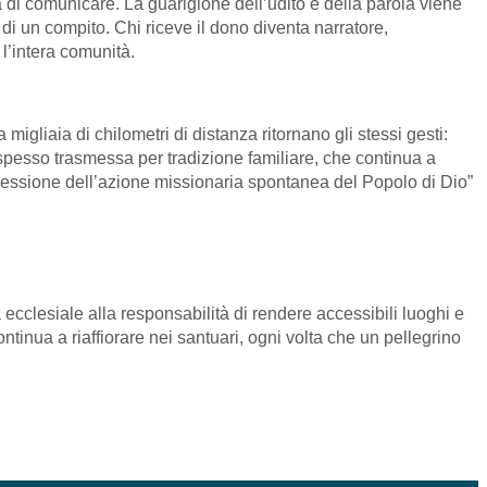
ità di comunicare. La guarigione dell’udito e della parola viene
o di un compito. Chi riceve il dono diventa narratore,
 l’intera comunità.
migliaia di chilometri di distanza ritornano gli stessi gesti:
spesso trasmessa per tradizione familiare, che continua a
pressione dell’azione missionaria spontanea del Popolo di Dio”
ecclesiale alla responsabilità di rendere accessibili luoghi e
ntinua a riaffiorare nei santuari, ogni volta che un pellegrino