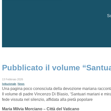
Sc
Pubblicato il volume “Santuar
13 Febbraio 2026
Istituzionale
,
News
Una pagina poco conosciuta della devozione mariana racconta 
Il volume di padre Vincenzo Di Blasio, ‘Santuari mariani e mirac
fede vissuta nel silenzio, affidata alla pietà popolare
Maria Milvia Morciano – Città del Vaticano