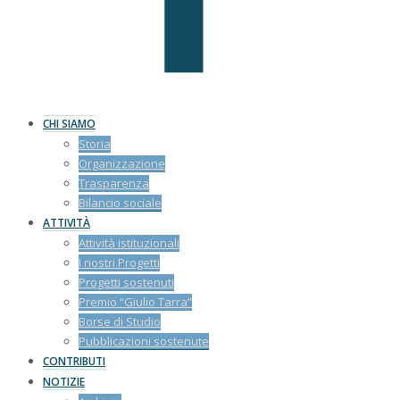
CHI SIAMO
Storia
Organizzazione
Trasparenza
Bilancio sociale
ATTIVITÀ
Attività istituzionali
I nostri Progetti
Progetti sostenuti
Premio “Giulio Tarra”
Borse di Studio
Pubblicazioni sostenute
CONTRIBUTI
NOTIZIE