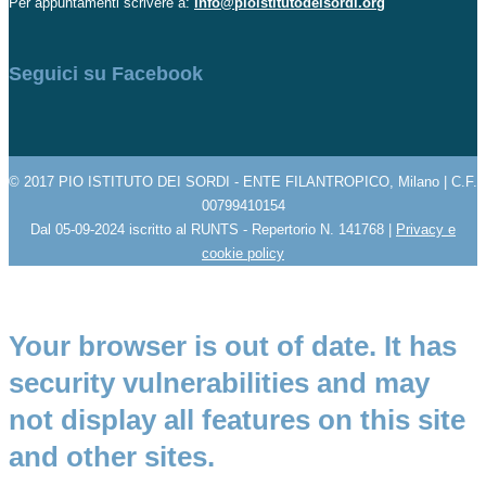
Per appuntamenti scrivere a:
info@pioistitutodeisordi.org
Seguici su Facebook
© 2017 PIO ISTITUTO DEI SORDI - ENTE FILANTROPICO, Milano | C.F.
00799410154
Dal 05-09-2024 iscritto al RUNTS - Repertorio N. 141768 |
Privacy e
cookie policy
Your browser is out of date. It has
security vulnerabilities and may
not display all features on this site
and other sites.