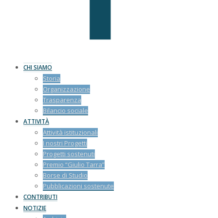
CHI SIAMO
Storia
Organizzazione
Trasparenza
Bilancio sociale
ATTIVITÀ
Attività istituzionali
I nostri Progetti
Progetti sostenuti
Premio “Giulio Tarra”
Borse di Studio
Pubblicazioni sostenute
CONTRIBUTI
NOTIZIE