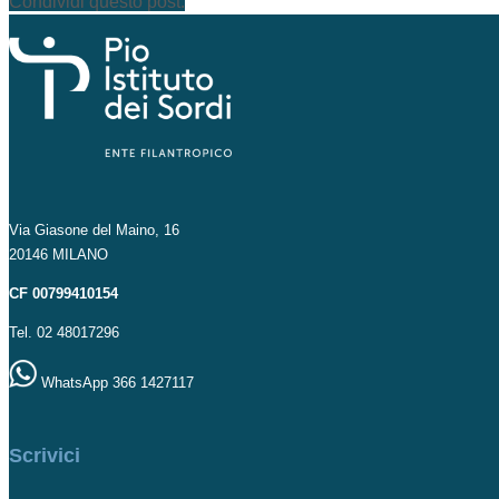
Condividi questo post:
Via Giasone del Maino, 16
20146 MILANO
CF 00799410154
Tel. 02 48017296
WhatsApp 366 1427117
Scrivici