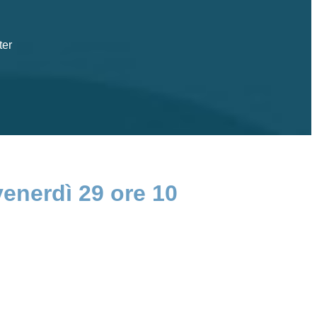
ter
enerdì 29 ore 10