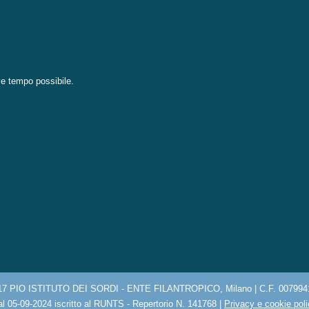
eve tempo possibile.
17 PIO ISTITUTO DEI SORDI - ENTE FILANTROPICO, Milano | C.F. 007994
l 05-09-2024 iscritto al RUNTS - Repertorio N. 141768 |
Privacy e cookie pol