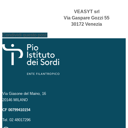
VEASYT srl
Via Gaspare Gozzi 55
30172 Venezia
Condividi questo post:
Via Giasone del Maino, 16
20146 MILANO
CF 00799410154
Tel. 02 48017296