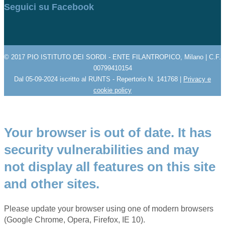
Seguici su Facebook
© 2017 PIO ISTITUTO DEI SORDI - ENTE FILANTROPICO, Milano | C.F.
00799410154
Dal 05-09-2024 iscritto al RUNTS - Repertorio N. 141768 |
Privacy e
cookie policy
Your browser is out of date. It has
security vulnerabilities and may
not display all features on this site
and other sites.
Please update your browser using one of modern browsers
(Google Chrome, Opera, Firefox, IE 10).