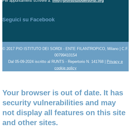
Per appuntamenti scrivere a:
info@pioistitutodeisordi.org
Seguici su Facebook
© 2017 PIO ISTITUTO DEI SORDI - ENTE FILANTROPICO, Milano | C.F.
00799410154
Dal 05-09-2024 iscritto al RUNTS - Repertorio N. 141768 |
Privacy e
cookie policy
Your browser is out of date. It has
security vulnerabilities and may
not display all features on this site
and other sites.