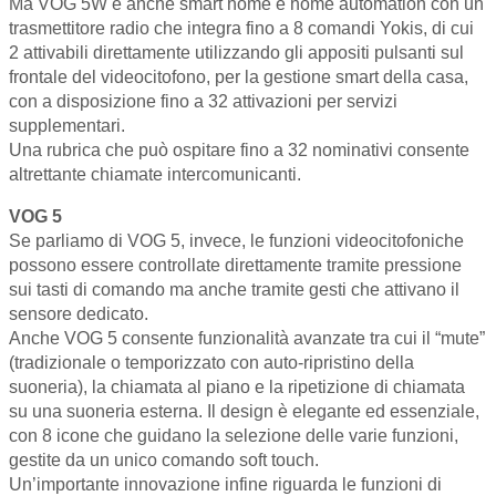
Ma VOG 5W è anche smart home e home automation con un
trasmettitore radio che integra fino a 8 comandi Yokis, di cui
2 attivabili direttamente utilizzando gli appositi pulsanti sul
frontale del videocitofono, per la gestione smart della casa,
con a disposizione fino a 32 attivazioni per servizi
supplementari.
Una rubrica che può ospitare fino a 32 nominativi consente
altrettante chiamate intercomunicanti.
VOG 5
Se parliamo di VOG 5, invece, le funzioni videocitofoniche
possono essere controllate direttamente tramite pressione
sui tasti di comando ma anche tramite gesti che attivano il
sensore dedicato.
Anche VOG 5 consente funzionalità avanzate tra cui il “mute”
(tradizionale o temporizzato con auto-ripristino della
suoneria), la chiamata al piano e la ripetizione di chiamata
su una suoneria esterna. Il design è elegante ed essenziale,
con 8 icone che guidano la selezione delle varie funzioni,
gestite da un unico comando soft touch.
Un’importante innovazione infine riguarda le funzioni di