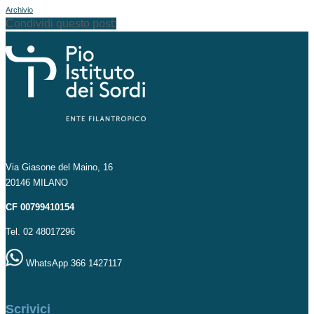
Archivio
Condividi questo post:
Via Giasone del Maino, 16
20146 MILANO
CF 00799410154
Tel. 02 48017296
WhatsApp 366 1427117
Scrivici