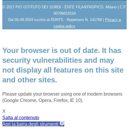
© 2017 PIO ISTITUTO DEI SORDI - ENTE FILANTROPICO, Milano | C.F.
00799410154
Dal 05-09-2024 iscritto al RUNTS - Repertorio N. 141768 |
Privacy e
cookie policy
Your browser is out of date. It has
security vulnerabilities and may
not display all features on this site
and other sites.
Please update your browser using one of modern browsers
(Google Chrome, Opera, Firefox, IE 10).
X
Salta al contenuto
Apri la barra degli strumenti