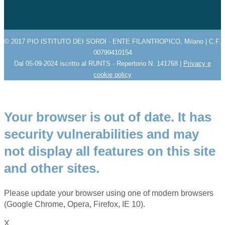
© 2017 PIO ISTITUTO DEI SORDI - ENTE FILANTROPICO, Milano | C.F.
00799410154
Dal 05-09-2024 iscritto al RUNTS - Repertorio N. 141768 |
Privacy e
cookie policy
Your browser is out of date. It has
security vulnerabilities and may
not display all features on this site
and other sites.
Please update your browser using one of modern browsers
(Google Chrome, Opera, Firefox, IE 10).
X