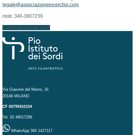
legale@associazioneincerchio.com
mob: 340-3807239
Condividi questo post:
Via Giasone del Maino, 16
20146 MILANO
CF 00799410154
Tel. 02 48017296
WhatsApp 366 1427117