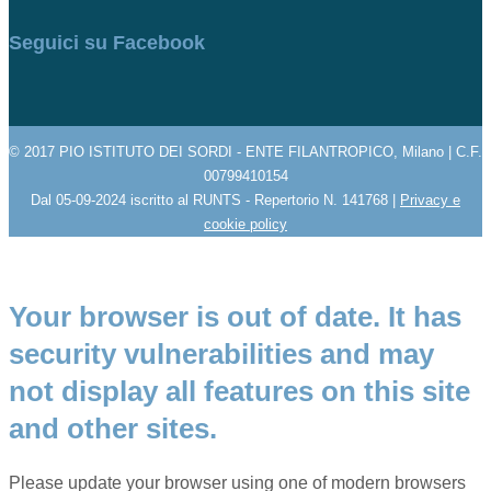
Seguici su Facebook
© 2017 PIO ISTITUTO DEI SORDI - ENTE FILANTROPICO, Milano | C.F.
00799410154
Dal 05-09-2024 iscritto al RUNTS - Repertorio N. 141768 |
Privacy e
cookie policy
Your browser is out of date. It has
security vulnerabilities and may
not display all features on this site
and other sites.
Please update your browser using one of modern browsers