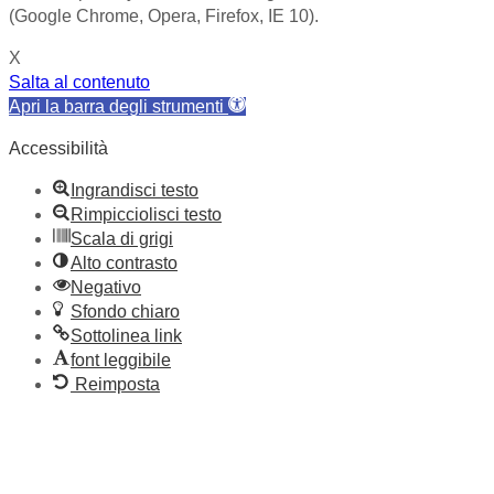
(Google Chrome, Opera, Firefox, IE 10).
X
Salta al contenuto
Apri la barra degli strumenti
Accessibilità
Ingrandisci testo
Rimpicciolisci testo
Scala di grigi
Alto contrasto
Negativo
Sfondo chiaro
Sottolinea link
font leggibile
Reimposta