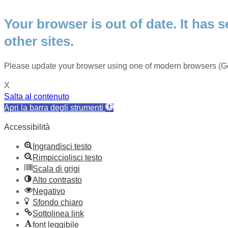
Your browser is out of date. It has s
other sites.
Please update your browser using one of modern browsers (Go
X
Salta al contenuto
Apri la barra degli strumenti
Accessibilità
Ingrandisci testo
Rimpicciolisci testo
Scala di grigi
Alto contrasto
Negativo
Sfondo chiaro
Sottolinea link
font leggibile