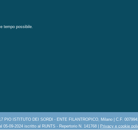
eve tempo possibile.
17 PIO ISTITUTO DEI SORDI - ENTE FILANTROPICO, Milano | C.F. 007994
l 05-09-2024 iscritto al RUNTS - Repertorio N. 141768 |
Privacy e cookie pol