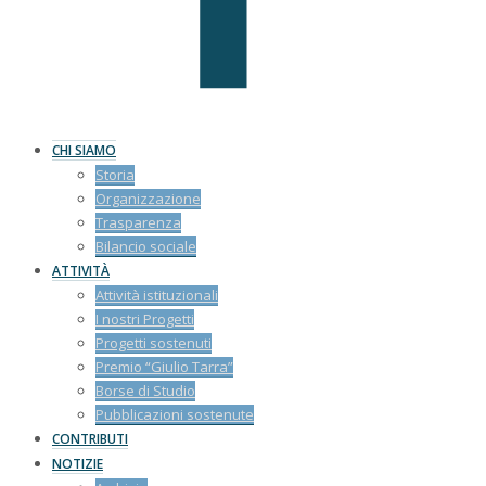
CHI SIAMO
Storia
Organizzazione
Trasparenza
Bilancio sociale
ATTIVITÀ
Attività istituzionali
I nostri Progetti
Progetti sostenuti
Premio “Giulio Tarra”
Borse di Studio
Pubblicazioni sostenute
CONTRIBUTI
NOTIZIE