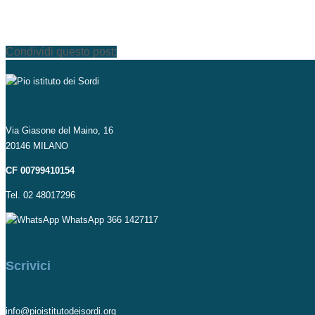
Condividi questo post:
Via Giasone del Maino, 16
20146 MILANO
CF 00799410154
Tel. 02 48017296
WhatsApp 366 1427117
Scrivici
info@pioistitutodeisordi.org