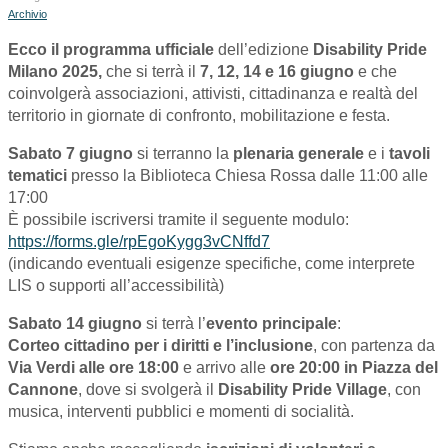
Archivio
Ecco il programma ufficiale
dell’edizione
Disability Pride
Milano 2025,
che si terrà il
7, 12, 14 e 16 giugno
e che
coinvolgerà associazioni, attivisti, cittadinanza e realtà del
territorio in giornate di confronto, mobilitazione e festa.
Sabato 7 giugno
si terranno la
plenaria generale
e i
tavoli
tematici
presso la Biblioteca Chiesa Rossa dalle 11:00 alle
17:00
È possibile iscriversi tramite il seguente modulo:
https://forms.gle/rpEgoKygg3vCNffd7
(indicando eventuali esigenze specifiche, come interprete
LIS o supporti all’accessibilità)
Sabato 14 giugno
si terrà l’
evento principale
:
Corteo cittadino per i diritti e l’inclusione
, con partenza da
Via Verdi alle ore 18:00
e arrivo alle
ore 20:00 in Piazza del
Cannone
, dove si svolgerà il
Disability Pride Village
, con
musica, interventi pubblici e momenti di socialità.