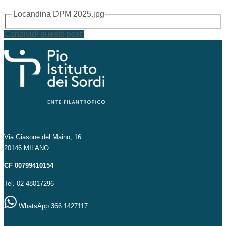
Locandina DPM 2025.jpg
Condividi questo post:
Via Giasone del Maino, 16
20146 MILANO
CF 00799410154
Tel. 02 48017296
WhatsApp 366 1427117