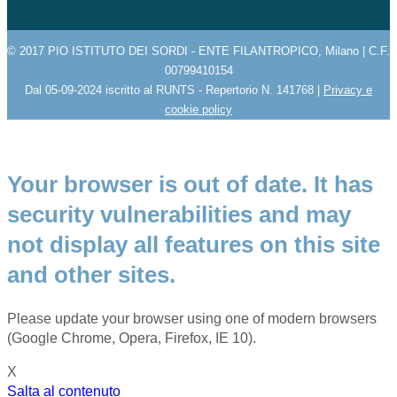
© 2017 PIO ISTITUTO DEI SORDI - ENTE FILANTROPICO, Milano | C.F.
00799410154
Dal 05-09-2024 iscritto al RUNTS - Repertorio N. 141768 |
Privacy e
cookie policy
Your browser is out of date. It has
security vulnerabilities and may
not display all features on this site
and other sites.
Please update your browser using one of modern browsers
(Google Chrome, Opera, Firefox, IE 10).
X
Salta al contenuto