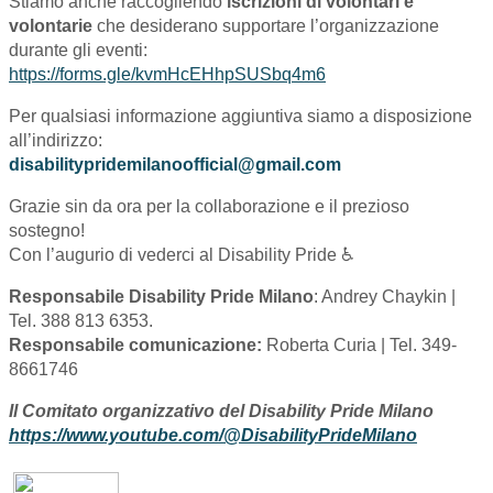
Stiamo anche raccogliendo
iscrizioni di volontari e
volontarie
che desiderano supportare l’organizzazione
durante gli eventi:
https://forms.gle/kvmHcEHhpSUSbq4m6
Per qualsiasi informazione aggiuntiva siamo a disposizione
all’indirizzo:
disabilitypridemilanoofficial@gmail.com
Grazie sin da ora per la collaborazione e il prezioso
sostegno!
Con l’augurio di vederci al Disability Pride ️‍♿
Responsabile Disability Pride Milano
: Andrey Chaykin |
Tel. 388 813 6353.
Responsabile comunicazione:
Roberta Curia | Tel. 349-
8661746
Il Comitato organizzativo del Disability Pride Milano
https://www.youtube.com/@DisabilityPrideMilano