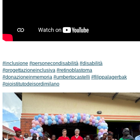
#inclusione
#personecondisabilità
#disabilità
#progettazioneinclusiva
#retinoblastoma
#donazioneinmemoria
#umbertocastelli
#filippalagerbak
#pioistitutodeisordimilano