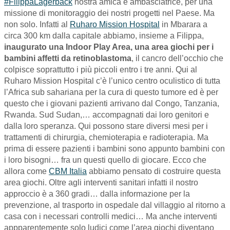
#FilippaLagerback
nostra amica e ambasciatrice, per una
missione di monitoraggio dei nostri progetti nel Paese. Ma
non solo. Infatti al
Ruharo Mission Hospital
in Mbarara a
circa 300 km dalla capitale abbiamo, insieme a Filippa,
inaugurato una
Indoor Play Area, una area giochi per i
bambini affetti da retinoblastoma
, il cancro dell’occhio che
colpisce soprattutto i più piccoli entro i tre anni. Qui al
Ruharo Mission Hospital c’è l’unico centro oculistico di tutta
l’Africa sub sahariana per la cura di questo tumore ed è per
questo che i giovani pazienti arrivano dal Congo, Tanzania,
Rwanda. Sud Sudan,… accompagnati dai loro genitori e
dalla loro speranza. Qui possono stare diversi mesi per i
trattamenti di chirurgia, chemioterapia e radioterapia. Ma
prima di essere pazienti i bambini sono appunto bambini con
i loro bisogni… fra un questi quello di giocare. Ecco che
allora come
CBM Italia
abbiamo pensato di costruire questa
area giochi. Oltre agli interventi sanitari infatti il nostro
approccio è a 360 gradi… dalla informazione per la
prevenzione, al trasporto in ospedale dal villaggio al ritorno a
casa con i necessari controlli medici… Ma anche interventi
appparentemente solo ludici come l’area giochi diventano