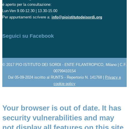
è aperto per la consultazione:
Lun-Ven 9.00-12.30 | 13.30-15.00
Per appuntamenti scrivere a:
info@pioistitutodeisordi.org
Seguici su Facebook
© 2017 PIO ISTITUTO DEI SORDI - ENTE FILANTROPICO, Milano | C.F.
00799410154
Dal 05-09-2024 iscritto al RUNTS - Repertorio N. 141768 |
Privacy e
cookie policy
Your browser is out of date. It has
security vulnerabilities and may
not display all features on this site