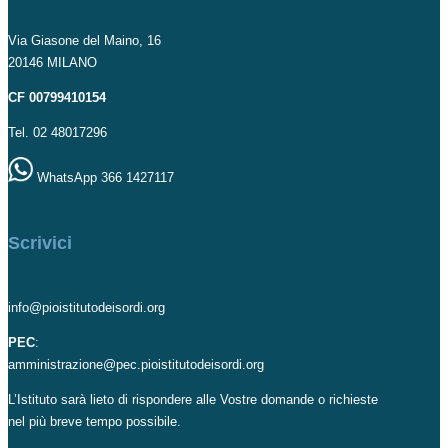
Via Giasone del Maino, 16
20146 MILANO
CF 00799410154
Tel. 02 48017296
WhatsApp 366 1427117
Scrivici
info@pioistitutodeisordi.org
PEC
:
amministrazione@pec.pioistitutodeisordi.org
L’Istituto sarà lieto di rispondere alle Vostre domande o richieste
nel più breve tempo possibile.