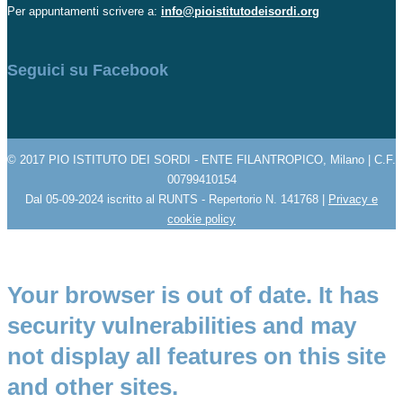
Per appuntamenti scrivere a:
info@pioistitutodeisordi.org
Seguici su Facebook
© 2017 PIO ISTITUTO DEI SORDI - ENTE FILANTROPICO, Milano | C.F.
00799410154
Dal 05-09-2024 iscritto al RUNTS - Repertorio N. 141768 |
Privacy e
cookie policy
Your browser is out of date. It has
security vulnerabilities and may
not display all features on this site
and other sites.