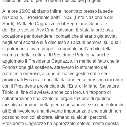
Istituto dei Sordi per la buona riuscita del progetto.
Alle ore 16:00 abbiamo infine incontrato presso la sede
nazionale, il Presidente dell’E.N.S. (Ente Nazionale dei
Sordi), Raffaele Cagnazzo ed il Segretario Generale
dell’Ente stesso, Avv.Gino Salvatori. È stata la preziosa
occasione per riprendere i contatti che si erano già avviati
negli anni scorsi e si è discusso su alcuni percorsi sui quali
si potranno attivare progetti congiunti, nell’ambito della
ricerca o della cultura. Il Presidente Petrillo ha anche
aggiornato il Presidente Cagnazzo, in merito al fatto che la
Fondazione già sostiene, attraverso lo strumento del
patrocinio oneroso, alcune iniziative gestite dalle sedi
provinciali Ens di alcuni città italiane ed al prossimo incontro
con il Presidente provinciale dell’Ens di Milano, Salvatore
Triolo, al fine di avviare, anche con loro, un rapporto di
collaborazione finalizzato all’organizazione di qualche
iniziativa comune, nella piena consapevolezza che entrambi
gli Enti rivestono una rilevante importanza e che quindi non
possono non collaborare, almeno su alcuni percorsi. Il
Presidente Cagnazzo ha apprezzato notevolmente questa