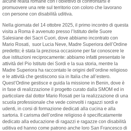
alcune realtà romane con l’obiettivo di confrontarsi e
promuovere una rete sul territorio con coloro che lavorano
con persone con disabilità uditiva.
Nella giornata del 14 ottobre 2025, il primo incontro di questa
visita a Roma è avvenuto presso l’Istituto delle Suore
Salesiane dei Sacri Cuori, dove abbiamo incontrato con
Mario Rosati, suor Lucia Neve, Madre Superiora dell’Ordine
predetto; è stata la preziosa occasione per far conoscere le
due istituzioni reciprocamente: abbiamo infatti presentato le
attività del Pio Istituto dei Sordi e la sua storia, mentre la
Madre Superiora ha raccontato le origini dell’ordine religioso
e le attività che gestiscono sia in Italia che all’estero.
Quest’Ordine gestisce e guida la missione in Benin, dove è
in fase di realizzazione il progetto curato dalla SMOM ed in
particolare dal dottor Mario Rosati per la realizzazione di una
scuola professionale che vede coinvolti i ragazzi sordi e
udenti, in corsi di formazione dedicati alla cucina e alla
sartoria. Il carisma dell’ordine religioso è specificatamente
dedicato alla educazione di ragazzi e ragazze con disabilità
uditiva ed hanno come patrono anche loro San Francesco di