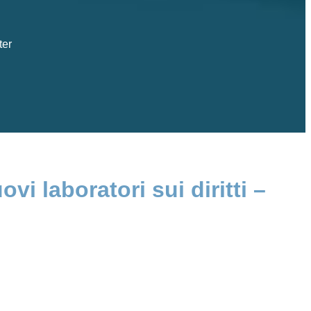
ter
i laboratori sui diritti –