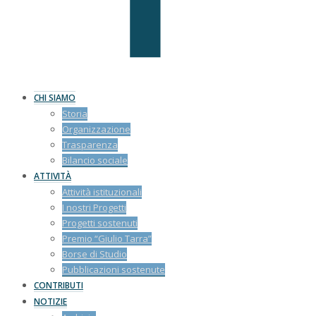
CHI SIAMO
Storia
Organizzazione
Trasparenza
Bilancio sociale
ATTIVITÀ
Attività istituzionali
I nostri Progetti
Progetti sostenuti
Premio “Giulio Tarra”
Borse di Studio
Pubblicazioni sostenute
CONTRIBUTI
NOTIZIE