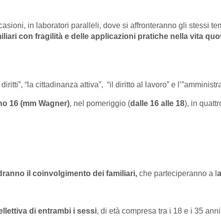
sioni, in laboratori paralleli, dove si affronteranno gli stessi temi
liari con fragilità e delle applicazioni pratiche nella vita q
iritti”, “la cittadinanza attiva”, “il diritto al lavoro” e l’”amminis
aino 16 (mm Wagner)
, nel pomeriggio (
dalle 16 alle 18
), in quat
dranno il coinvolgimento dei familiari,
che parteciperanno a l
a
ellettiva di entrambi i sessi
, di età compresa tra i 18 e i 35 anni