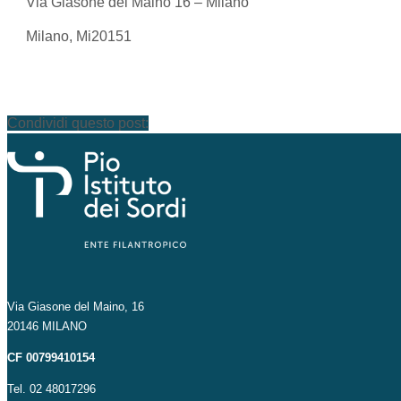
Via Giasone del Maino 16 – Milano
Milano, Mi20151
Condividi questo post:
Via Giasone del Maino, 16
20146 MILANO
CF 00799410154
Tel. 02 48017296