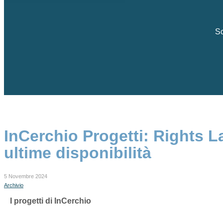
Sc
InCerchio Progetti: Rights La
ultime disponibilità
5 Novembre 2024
Archivio
I progetti di
InCerchio