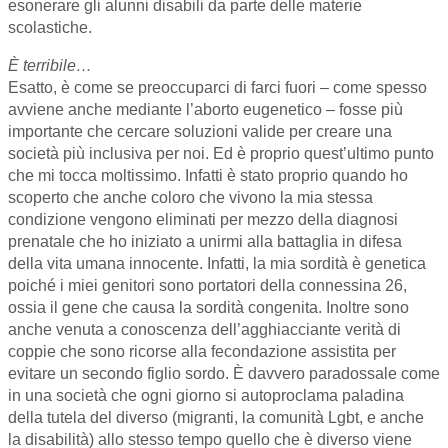
esonerare gli alunni disabili da parte delle materie
scolastiche.
È terribile…
Esatto, è come se preoccuparci di farci fuori – come spesso
avviene anche mediante l’aborto eugenetico – fosse più
importante che cercare soluzioni valide per creare una
società più inclusiva per noi. Ed è proprio quest’ultimo punto
che mi tocca moltissimo. Infatti è stato proprio quando ho
scoperto che anche coloro che vivono la mia stessa
condizione vengono eliminati per mezzo della diagnosi
prenatale che ho iniziato a unirmi alla battaglia in difesa
della vita umana innocente. Infatti, la mia sordità è genetica
poiché i miei genitori sono portatori della connessina 26,
ossia il gene che causa la sordità congenita. Inoltre sono
anche venuta a conoscenza dell’agghiacciante verità di
coppie che sono ricorse alla fecondazione assistita per
evitare un secondo figlio sordo. È davvero paradossale come
in una società che ogni giorno si autoproclama paladina
della tutela del diverso (migranti, la comunità Lgbt, e anche
la disabilità) allo stesso tempo quello che è diverso viene