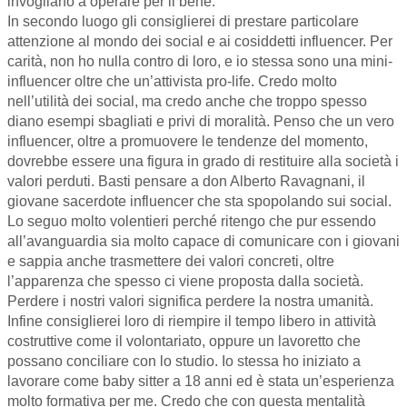
invogliano a operare per il bene.
In secondo luogo gli consiglierei di prestare particolare
attenzione al mondo dei social e ai cosiddetti influencer. Per
carità, non ho nulla contro di loro, e io stessa sono una mini-
influencer oltre che un’attivista pro-life. Credo molto
nell’utilità dei social, ma credo anche che troppo spesso
diano esempi sbagliati e privi di moralità. Penso che un vero
influencer, oltre a promuovere le tendenze del momento,
dovrebbe essere una figura in grado di restituire alla società i
valori perduti. Basti pensare a don Alberto Ravagnani, il
giovane sacerdote influencer che sta spopolando sui social.
Lo seguo molto volentieri perché ritengo che pur essendo
all’avanguardia sia molto capace di comunicare con i giovani
e sappia anche trasmettere dei valori concreti, oltre
l’apparenza che spesso ci viene proposta dalla società.
Perdere i nostri valori significa perdere la nostra umanità.
Infine consiglierei loro di riempire il tempo libero in attività
costruttive come il volontariato, oppure un lavoretto che
possano conciliare con lo studio. Io stessa ho iniziato a
lavorare come baby sitter a 18 anni ed è stata un’esperienza
molto formativa per me. Credo che con questa mentalità