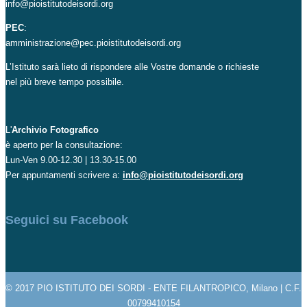
info@pioistitutodeisordi.org
PEC
:
amministrazione@pec.pioistitutodeisordi.org
L’Istituto sarà lieto di rispondere alle Vostre domande o richieste
nel più breve tempo possibile.
L'
Archivio Fotografico
è aperto per la consultazione:
Lun-Ven 9.00-12.30 | 13.30-15.00
Per appuntamenti scrivere a:
info@pioistitutodeisordi.org
Seguici su Facebook
© 2017 PIO ISTITUTO DEI SORDI - ENTE FILANTROPICO, Milano | C.F.
00799410154