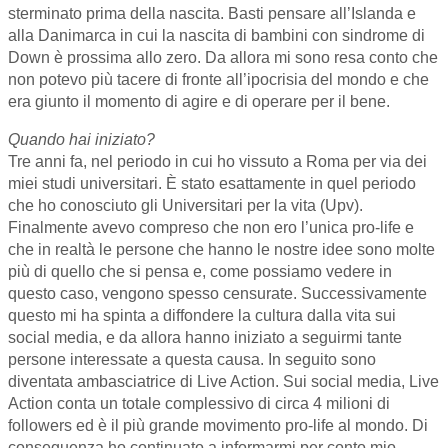
sterminato prima della nascita. Basti pensare all’Islanda e
alla Danimarca in cui la nascita di bambini con sindrome di
Down è prossima allo zero. Da allora mi sono resa conto che
non potevo più tacere di fronte all’ipocrisia del mondo e che
era giunto il momento di agire e di operare per il bene.
Quando hai iniziato?
Tre anni fa, nel periodo in cui ho vissuto a Roma per via dei
miei studi universitari. È stato esattamente in quel periodo
che ho conosciuto gli Universitari per la vita (Upv).
Finalmente avevo compreso che non ero l’unica pro-life e
che in realtà le persone che hanno le nostre idee sono molte
più di quello che si pensa e, come possiamo vedere in
questo caso, vengono spesso censurate. Successivamente
questo mi ha spinta a diffondere la cultura dalla vita sui
social media, e da allora hanno iniziato a seguirmi tante
persone interessate a questa causa. In seguito sono
diventata ambasciatrice di Live Action. Sui social media, Live
Action conta un totale complessivo di circa 4 milioni di
followers ed è il più grande movimento pro-life al mondo. Di
conseguenza ho continuato a informarmi per conto mio,