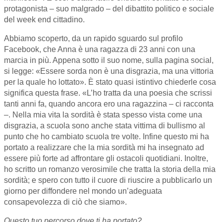
protagonista – suo malgrado – del dibattito politico e sociale
del week end cittadino.
Abbiamo scoperto, da un rapido sguardo sul profilo
Facebook, che Anna è una ragazza di 23 anni con una
marcia in più. Appena sotto il suo nome, sulla pagina social,
si legge: «Essere sorda non è una disgrazia, ma una vittoria
per la quale ho lottato». È stato quasi istintivo chiederle cosa
significa questa frase. «L’ho tratta da una poesia che scrissi
tanti anni fa, quando ancora ero una ragazzina – ci racconta
–. Nella mia vita la sordità è stata spesso vista come una
disgrazia, a scuola sono anche stata vittima di bullismo al
punto che ho cambiato scuola tre volte. Infine questo mi ha
portato a realizzare che la mia sordità mi ha insegnato ad
essere più forte ad affrontare gli ostacoli quotidiani. Inoltre,
ho scritto un romanzo verosimile che tratta la storia della mia
sordità; e spero con tutto il cuore di riuscire a pubblicarlo un
giorno per diffondere nel mondo un’adeguata
consapevolezza di ciò che siamo».
Questo tuo percorso dove ti ha portato?