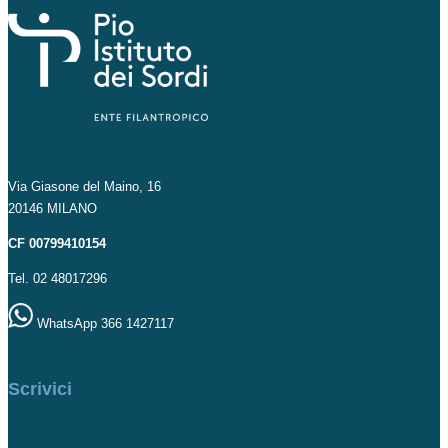
Via Giasone del Maino, 16
20146 MILANO
CF 00799410154
Tel. 02 48017296
WhatsApp 366 1427117
Scrivici