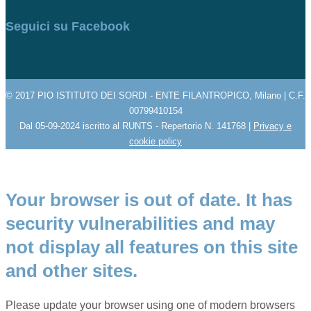
Seguici su Facebook
© 2017 PIO ISTITUTO DEI SORDI - ENTE FILANTROPICO, Milano | C.F.
00799410154
Dal 05-09-2024 iscritto al RUNTS - Repertorio N. 141768 |
Privacy e
cookie policy
Your browser is out of date. It has
security vulnerabilities and may
not display all features on this site
and other sites.
Please update your browser using one of modern browsers