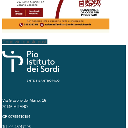
Condividi questo post:
Via Giasone del Maino, 16
20146 MILANO
CF 00799410154
Tel. 02 48017296