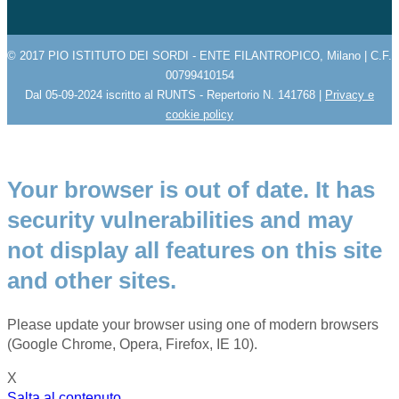
© 2017 PIO ISTITUTO DEI SORDI - ENTE FILANTROPICO, Milano | C.F.
00799410154
Dal 05-09-2024 iscritto al RUNTS - Repertorio N. 141768 |
Privacy e
cookie policy
Your browser is out of date. It has
security vulnerabilities and may
not display all features on this site
and other sites.
Please update your browser using one of modern browsers
(Google Chrome, Opera, Firefox, IE 10).
X
Salta al contenuto