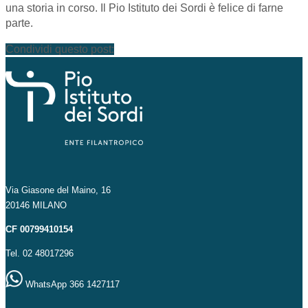
una storia in corso. Il Pio Istituto dei Sordi è felice di farne
parte.
Condividi questo post:
Via Giasone del Maino, 16
20146 MILANO
CF 00799410154
Tel. 02 48017296
WhatsApp 366 1427117