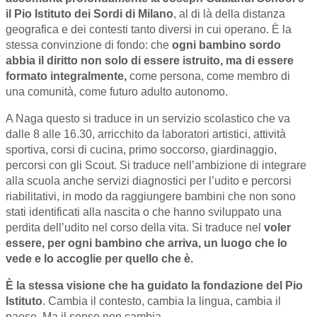
il Pio Istituto dei Sordi di Milano
, al di là della distanza
geografica e dei contesti tanto diversi in cui opera
no. È la
stessa convinzione di fondo: che
ogni bambino sordo
abbia il diritto non solo di essere istruito, ma di essere
formato integralmente,
come persona, come membro di
una comunità, come futuro adulto autonomo.
A Naga questo si traduce in un servizio scolastico che va
dalle 8 alle 16.30, arricchito da laboratori artistici, attività
sportiva, corsi di cucina, primo soccorso, giardinaggio,
percorsi con gli Scout. Si traduce nell’ambizione di integrare
alla scuola anche servizi diagnostici per l’udito e percorsi
riabilitativi, in modo da
raggiungere bambini che non sono
stati identificati alla nascita o che hanno sviluppato una
perdita dell’udito nel corso della vita. Si traduce nel
voler
essere, per ogni bambino che arriva, un luogo che lo
vede e lo accoglie per quello che è.
È la stessa visione che ha guidato la fondazione del Pio
Istituto
. Cambia il contesto, cambia la lingua, cambia il
paese. Ma il senso non cambia.