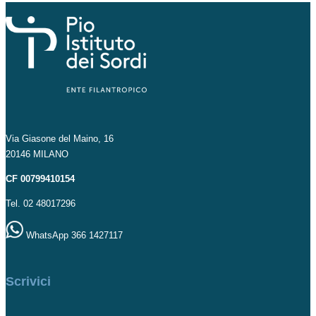
Via Giasone del Maino, 16
20146 MILANO
CF 00799410154
Tel. 02 48017296
WhatsApp 366 1427117
Scrivici