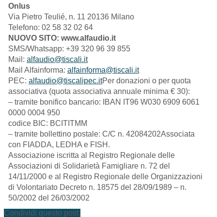
Onlus
Via Pietro Teulié, n. 11 20136 Milano
Telefono: 02 58 32 02 64
NUOVO SITO: www.alfaudio.it
SMS/Whatsapp: +39 320 96 39 855
Mail:
alfaudio@tiscali.it
Mail Alfainforma:
alfainforma@tiscali.it
PEC:
alfaudio@tiscalipec.it
Per donazioni o per quota
associativa (quota associativa annuale minima € 30):
– tramite bonifico bancario: IBAN IT96 W030 6909 6061
0000 0004 950
codice BIC: BCITITMM
– tramite bollettino postale: C/C n. 42084202Associata
con FIADDA, LEDHA e FISH.
Associazione iscritta al Registro Regionale delle
Associazioni di Solidarietà Famigliare n. 72 del
14/11/2000 e al Registro Regionale delle Organizzazioni
di Volontariato Decreto n. 18575 del 28/09/1989 – n.
50/2002 del 26/03/2002
Condividi questo post: