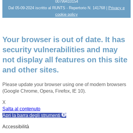
00799410154
Dal 05-09-2024 iscritto al RUNTS - Repertorio N. 141768 |
Privacy e
cookie policy
Your browser is out of date. It has
security vulnerabilities and may
not display all features on this site
and other sites.
Please update your browser using one of modern browsers
(Google Chrome, Opera, Firefox, IE 10).
X
Salta al contenuto
Apri la barra degli strumenti
Accessibilità