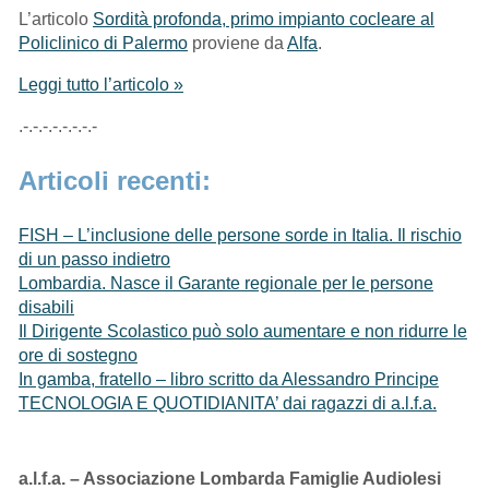
L’articolo
Sordità profonda, primo impianto cocleare al
Policlinico di Palermo
proviene da
Alfa
.
Leggi tutto l’articolo »
.-.-.-.-.-.-.-.-
Articoli recenti:
FISH – L’inclusione delle persone sorde in Italia. Il rischio
di un passo indietro
Lombardia. Nasce il Garante regionale per le persone
disabili
Il Dirigente Scolastico può solo aumentare e non ridurre le
ore di sostegno
In gamba, fratello – libro scritto da Alessandro Principe
TECNOLOGIA E QUOTIDIANITA’ dai ragazzi di a.l.f.a.
a.l.f.a. – Associazione Lombarda Famiglie Audiolesi