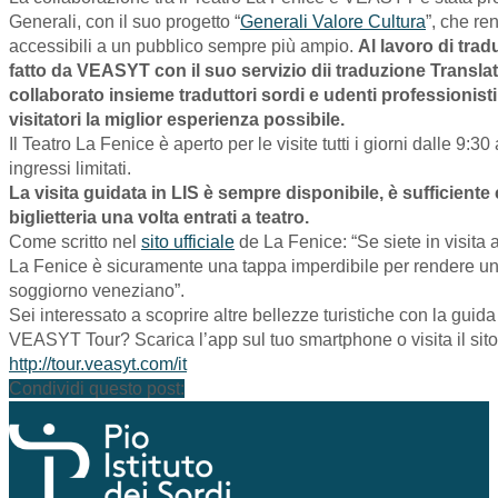
Generali, con il suo progetto “
Generali Valore Cultura
”, che ren
accessibili a un pubblico sempre più ampio.
Al lavoro di trad
fatto da VEASYT con il suo servizio dii traduzione Transla
collaborato insieme traduttori sordi e udenti professionisti 
visitatori la miglior esperienza possibile.
Il Teatro La Fenice è aperto per le visite tutti i giorni dalle 9:30
ingressi limitati.
La visita guidata in LIS è sempre disponibile, è sufficiente 
biglietteria una volta entrati a teatro.
Come scritto nel
sito ufficiale
de La Fenice: “Se siete in visita a
La Fenice è sicuramente una tappa imperdibile per rendere uni
soggiorno veneziano”.
Sei interessato a scoprire altre bellezze turistiche con la guida
VEASYT Tour? Scarica l’app sul tuo smartphone o visita il sito
http://tour.veasyt.com/it
Condividi questo post: