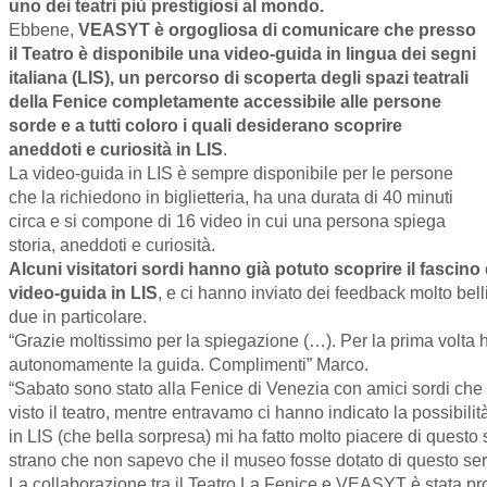
uno dei teatri più prestigiosi al mondo.
Ebbene,
VEASYT è orgogliosa di comunicare che presso
il Teatro è disponibile una video-guida in lingua dei segni
italiana (LIS), un percorso di scoperta degli spazi teatrali
della Fenice completamente accessibile alle persone
sorde e a tutti coloro i quali desiderano scoprire
aneddoti e curiosità in LIS
.
La video-guida in LIS è sempre disponibile per le persone
che la richiedono in biglietteria, ha una durata di 40 minuti
circa e si compone di 16 video in cui una persona spiega
storia, aneddoti e curiosità.
Alcuni visitatori sordi hanno già potuto scoprire il fascino
video-guida in LIS
, e ci hanno inviato dei feedback molto bel
due in particolare.
“Grazie moltissimo per la spiegazione (…). Per la prima volta 
autonomamente la guida. Complimenti” Marco.
“Sabato sono stato alla Fenice di Venezia con amici sordi ch
visto il teatro, mentre entravamo ci hanno indicato la possibilit
in LIS (che bella sorpresa) mi ha fatto molto piacere di questo 
strano che non sapevo che il museo fosse dotato di questo serv
La collaborazione tra il Teatro La Fenice e VEASYT è stata p