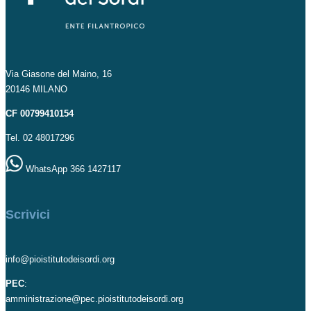
Via Giasone del Maino, 16
20146 MILANO
CF 00799410154
Tel. 02 48017296
WhatsApp 366 1427117
Scrivici
info@pioistitutodeisordi.org
PEC
:
amministrazione@pec.pioistitutodeisordi.org