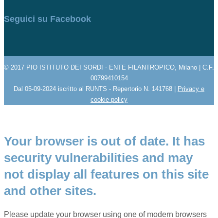
Seguici su Facebook
© 2017 PIO ISTITUTO DEI SORDI - ENTE FILANTROPICO, Milano | C.F.
00799410154
Dal 05-09-2024 iscritto al RUNTS - Repertorio N. 141768 |
Privacy e
cookie policy
Your browser is out of date. It has
security vulnerabilities and may
not display all features on this site
and other sites.
Please update your browser using one of modern browsers