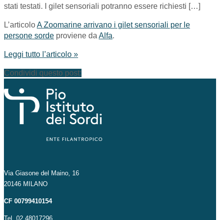
stati testati. I gilet sensoriali potranno essere richiesti […]
L’articolo
A Zoomarine arrivano i gilet sensoriali per le
persone sorde
proviene da
Alfa
.
Leggi tutto l’articolo »
Condividi questo post:
Via Giasone del Maino, 16
20146 MILANO
CF 00799410154
Tel. 02 48017296