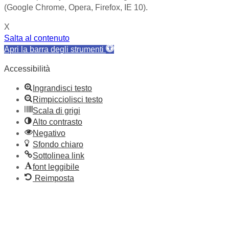
(Google Chrome, Opera, Firefox, IE 10).
X
Salta al contenuto
Apri la barra degli strumenti
Accessibilità
Ingrandisci testo
Rimpicciolisci testo
Scala di grigi
Alto contrasto
Negativo
Sfondo chiaro
Sottolinea link
font leggibile
Reimposta