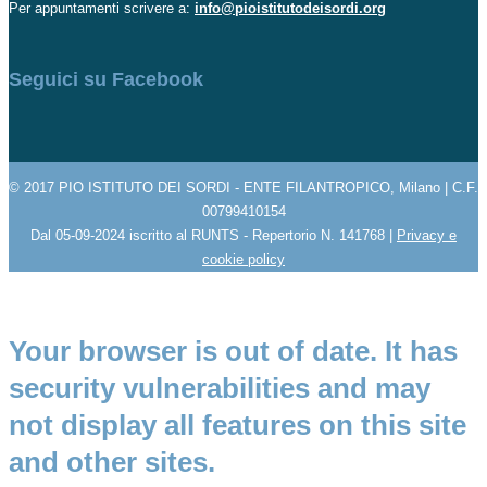
Per appuntamenti scrivere a:
info@pioistitutodeisordi.org
Seguici su Facebook
© 2017 PIO ISTITUTO DEI SORDI - ENTE FILANTROPICO, Milano | C.F.
00799410154
Dal 05-09-2024 iscritto al RUNTS - Repertorio N. 141768 |
Privacy e
cookie policy
Your browser is out of date. It has
security vulnerabilities and may
not display all features on this site
and other sites.