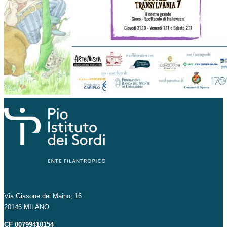
Via Giasone del Maino, 16
20146 MILANO
CF 00799410154