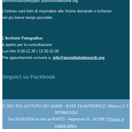
amministrazione@pec.pioistitutodeisordi.org
L’Istituto sarà lieto di rispondere alle Vostre domande o richieste
nel più breve tempo possibile.
L'
Archivio Fotografico
è aperto per la consultazione:
Lun-Ven 9.00-12.30 | 13.30-15.00
Per appuntamenti scrivere a:
info@pioistitutodeisordi.org
Seguici su Facebook
© 2017 PIO ISTITUTO DEI SORDI - ENTE FILANTROPICO, Milano | C.F.
00799410154
Dal 05-09-2024 iscritto al RUNTS - Repertorio N. 141768 |
Privacy e
cookie policy