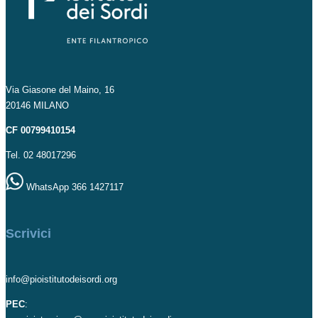
Via Giasone del Maino, 16
20146 MILANO
CF 00799410154
Tel. 02 48017296
WhatsApp 366 1427117
Scrivici
info@pioistitutodeisordi.org
PEC
: