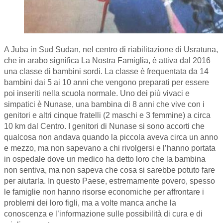
A Juba in Sud Sudan, nel centro di riabilitazione di Usratuna,
che in arabo significa La Nostra Famiglia, è attiva dal 2016
una classe di bambini sordi. La classe è frequentata da 14
bambini dai 5 ai 10 anni che vengono preparati per essere
poi inseriti nella scuola normale. Uno dei più vivaci e
simpatici è Nunase, una bambina di 8 anni che vive con i
genitori e altri cinque fratelli (2 maschi e 3 femmine) a circa
10 km dal Centro. I genitori di Nunase si sono accorti che
qualcosa non andava quando la piccola aveva circa un anno
e mezzo, ma non sapevano a chi rivolgersi e l’hanno portata
in ospedale dove un medico ha detto loro che la bambina
non sentiva, ma non sapeva che cosa si sarebbe potuto fare
per aiutarla. In questo Paese, estremamente povero, spesso
le famiglie non hanno risorse economiche per affrontare i
problemi dei loro figli, ma a volte manca anche la
conoscenza e l’informazione sulle possibilità di cura e di