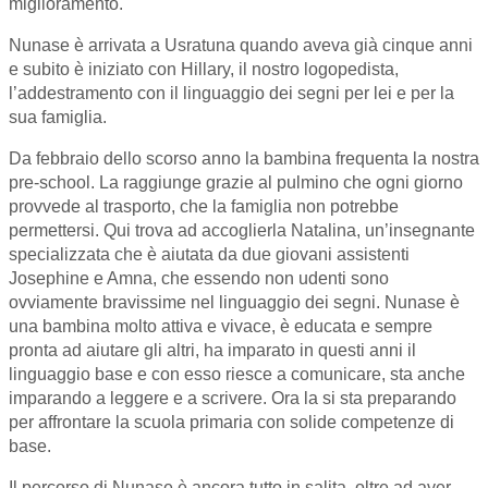
miglioramento.
Nunase è arrivata a Usratuna quando aveva già cinque anni
e subito è iniziato con Hillary, il nostro logopedista,
l’addestramento con il linguaggio dei segni per lei e per la
sua famiglia.
Da febbraio dello scorso anno la bambina frequenta la nostra
pre-school. La raggiunge grazie al pulmino che ogni giorno
provvede al trasporto, che la famiglia non potrebbe
permettersi. Qui trova ad accoglierla Natalina, un’insegnante
specializzata che è aiutata da due giovani assistenti
Josephine e Amna, che essendo non udenti sono
ovviamente bravissime nel linguaggio dei segni. Nunase è
una bambina molto attiva e vivace, è educata e sempre
pronta ad aiutare gli altri, ha imparato in questi anni il
linguaggio base e con esso riesce a comunicare, sta anche
imparando a leggere e a scrivere. Ora la si sta preparando
per affrontare la scuola primaria con solide competenze di
base.
Il percorso di Nunase è ancora tutto in salita, oltre ad aver