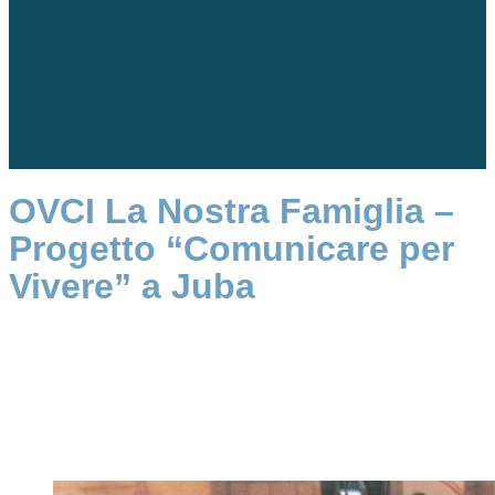
OVCI La Nostra Famiglia –
Progetto “Comunicare per
Vivere” a Juba