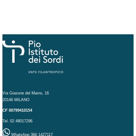
Via Giasone del Maino, 16
20146 MILANO
CF 00799410154
Tel. 02 48017296
WhatsApp 366 1427117