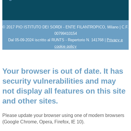
© 2017 PIO ISTITUTO DEI SORDI - ENTE FILANTROPICO, Milano | C.F.
00799410154
Dal 05-09-2024 iscritto al RUNTS - Repertorio N. 141768 |
Privacy e
cookie policy
Your browser is out of date. It has
security vulnerabilities and may
not display all features on this site
and other sites.
Please update your browser using one of modern browsers
(Google Chrome, Opera, Firefox, IE 10).