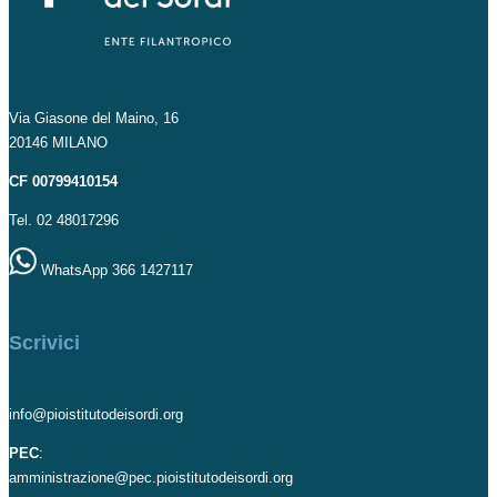
Via Giasone del Maino, 16
20146 MILANO
CF 00799410154
Tel. 02 48017296
WhatsApp 366 1427117
Scrivici
info@pioistitutodeisordi.org
PEC
:
amministrazione@pec.pioistitutodeisordi.org