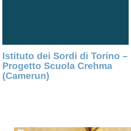
Istituto dei Sordi di Torino –
Progetto Scuola Crehma
(Camerun)