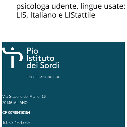
Via Giasone del Maino, 16
20146 MILANO
CF 00799410154
Tel. 02 48017296