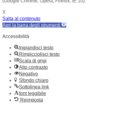
(Google Chrome, Opera, Firefox, IE 10).
X
Salta al contenuto
Apri la barra degli strumenti
Accessibilità
Ingrandisci testo
Rimpicciolisci testo
Scala di grigi
Alto contrasto
Negativo
Sfondo chiaro
Sottolinea link
font leggibile
Reimposta