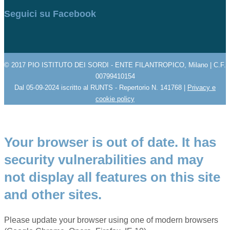
Seguici su Facebook
© 2017 PIO ISTITUTO DEI SORDI - ENTE FILANTROPICO, Milano | C.F.
00799410154
Dal 05-09-2024 iscritto al RUNTS - Repertorio N. 141768 |
Privacy e
cookie policy
Your browser is out of date. It has
security vulnerabilities and may
not display all features on this site
and other sites.
Please update your browser using one of modern browsers