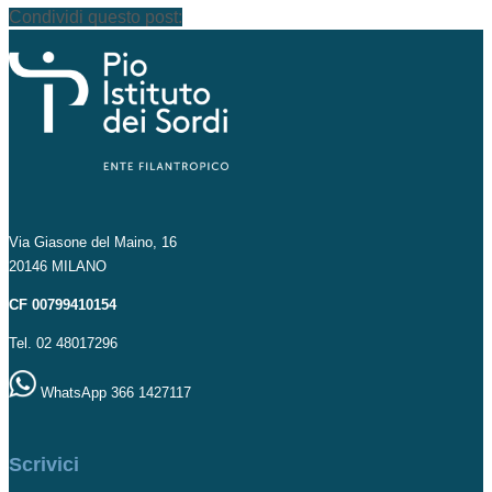
Condividi questo post:
Via Giasone del Maino, 16
20146 MILANO
CF 00799410154
Tel. 02 48017296
WhatsApp 366 1427117
Scrivici