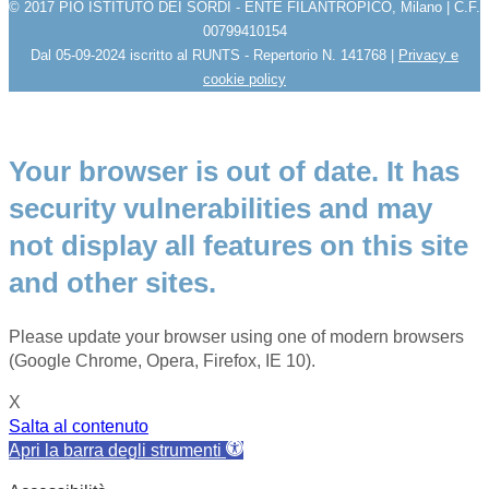
© 2017 PIO ISTITUTO DEI SORDI - ENTE FILANTROPICO, Milano | C.F.
00799410154
Dal 05-09-2024 iscritto al RUNTS - Repertorio N. 141768 |
Privacy e
cookie policy
Your browser is out of date. It has
security vulnerabilities and may
not display all features on this site
and other sites.
Please update your browser using one of modern browsers
(Google Chrome, Opera, Firefox, IE 10).
X
Salta al contenuto
Apri la barra degli strumenti