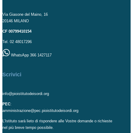
Via Giasone del Maino, 16
20146 MILANO
CF 00799410154
Tel. 02 48017296
WhatsApp 366 1427117
Scrivici
info@pioistitutodeisordi.org
PEC
:
amministrazione@pec.pioistitutodeisordi.org
L’Istituto sarà lieto di rispondere alle Vostre domande o richieste
nel più breve tempo possibile.