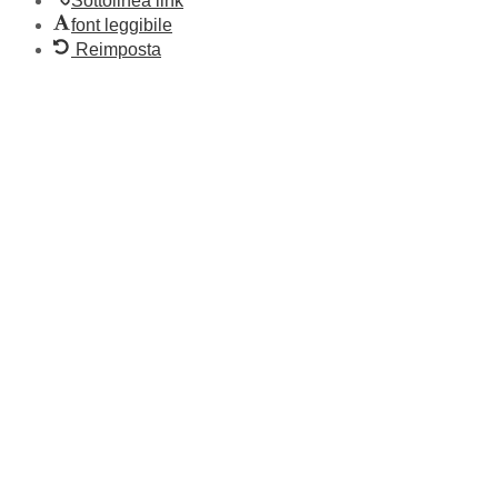
Sottolinea link
font leggibile
Reimposta