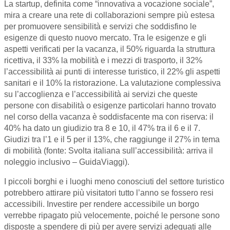
La startup, definita come “innovativa a vocazione sociale”,
mira a creare una rete di collaborazioni sempre più estesa
per promuovere sensibilità e servizi che soddisfino le
esigenze di questo nuovo mercato. Tra le esigenze e gli
aspetti verificati per la vacanza, il 50% riguarda la struttura
ricettiva, il 33% la mobilità e i mezzi di trasporto, il 32%
l’accessibilità ai punti di interesse turistico, il 22% gli aspetti
sanitari e il 10% la ristorazione. La valutazione complessiva
su l’accoglienza e l’accessibilità ai servizi che queste
persone con disabilità o esigenze particolari hanno trovato
nel corso della vacanza è soddisfacente ma con riserva: il
40% ha dato un giudizio tra 8 e 10, il 47% tra il 6 e il 7.
Giudizi tra l’1 e il 5 per il 13%, che raggiunge il 27% in tema
di mobilità (fonte: Svolta italiana sull’accessibilità: arriva il
noleggio inclusivo – GuidaViaggi).
I piccoli borghi e i luoghi meno conosciuti del settore turistico
potrebbero attirare più visitatori tutto l’anno se fossero resi
accessibili. Investire per rendere accessibile un borgo
verrebbe ripagato più velocemente, poiché le persone sono
disposte a spendere di più per avere servizi adeguati alle