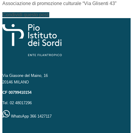
Associazione di promozione culturale “Via Glisenti 43”
Condividi questo post:
Via Giasone del Maino, 16
20146 MILANO
CF 00799410154
Tel. 02 48017296
WhatsApp 366 1427117